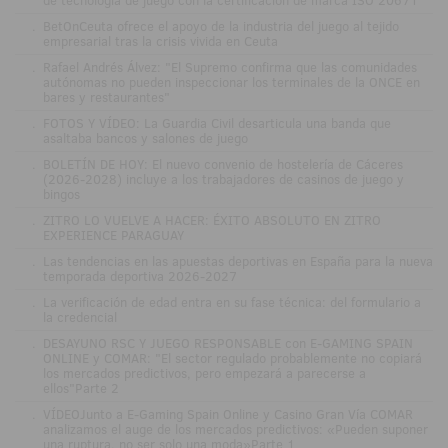
.
BetOnCeuta ofrece el apoyo de la industria del juego al tejido
empresarial tras la crisis vivida en Ceuta
.
Rafael Andrés Álvez: "El Supremo confirma que las comunidades
autónomas no pueden inspeccionar los terminales de la ONCE en
bares y restaurantes"
.
FOTOS Y VÍDEO: La Guardia Civil desarticula una banda que
asaltaba bancos y salones de juego
.
BOLETÍN DE HOY: El nuevo convenio de hostelería de Cáceres
(2026-2028) incluye a los trabajadores de casinos de juego y
bingos
.
ZITRO LO VUELVE A HACER: ÉXITO ABSOLUTO EN ZITRO
EXPERIENCE PARAGUAY
.
Las tendencias en las apuestas deportivas en España para la nueva
temporada deportiva 2026-2027
.
La verificación de edad entra en su fase técnica: del formulario a
la credencial
.
DESAYUNO RSC Y JUEGO RESPONSABLE con E-GAMING SPAIN
ONLINE y COMAR: "El sector regulado probablemente no copiará
los mercados predictivos, pero empezará a parecerse a
ellos"Parte 2
.
VÍDEOJunto a E-Gaming Spain Online y Casino Gran Vía COMAR
analizamos el auge de los mercados predictivos: «Pueden suponer
una ruptura, no ser solo una moda»Parte 1