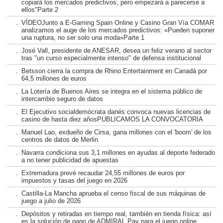
copiará los mercados predictivos, pero empezará a parecerse a
ellos"Parte 2
.
VÍDEOJunto a E-Gaming Spain Online y Casino Gran Vía COMAR
analizamos el auge de los mercados predictivos: «Pueden suponer
una ruptura, no ser solo una moda»Parte 1
.
José Vall, presidente de ANESAR, desea un feliz verano al sector
tras "un curso especialmente intenso" de defensa institucional
.
Betsson cierra la compra de Rhino Entertainment en Canadá por
64,5 millones de euros
.
La Lotería de Buenos Aires se integra en el sistema público de
intercambio seguro de datos
.
El Ejecutivo socialdemócrata danés convoca nuevas licencias de
casino de hasta diez añosPUBLICAMOS LA CONVOCATORIA
.
Manuel Lao, exdueño de Cirsa, gana millones con el 'boom' de los
centros de datos de Merlin
.
Navarra condiciona sus 3,1 millones en ayudas al deporte federado
a no tener publicidad de apuestas
.
Extremadura prevé recaudar 24,55 millones de euros por
impuestos y tasas del juego en 2026
.
Castilla-La Mancha aprueba el censo fiscal de sus máquinas de
juego a julio de 2026
.
Depósitos y retiradas en tiempo real, también en tienda física: así
es la solución de pago de ADMIRAL Pay para el juego online