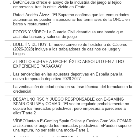
.
BetOnCeuta ofrece el apoyo de la industria del juego al tejido
empresarial tras la crisis vivida en Ceuta
.
Rafael Andrés Álvez: "El Supremo confirma que las comunidades
autónomas no pueden inspeccionar los terminales de la ONCE en
bares y restaurantes"
.
FOTOS Y VÍDEO: La Guardia Civil desarticula una banda que
asaltaba bancos y salones de juego
.
BOLETÍN DE HOY: El nuevo convenio de hostelería de Cáceres
(2026-2028) incluye a los trabajadores de casinos de juego y
bingos
.
ZITRO LO VUELVE A HACER: ÉXITO ABSOLUTO EN ZITRO
EXPERIENCE PARAGUAY
.
Las tendencias en las apuestas deportivas en España para la
nueva temporada deportiva 2026-2027
.
La verificación de edad entra en su fase técnica: del formulario a la
credencial
.
DESAYUNO RSC Y JUEGO RESPONSABLE con E-GAMING
SPAIN ONLINE y COMAR: "El sector regulado probablemente no
copiará los mercados predictivos, pero empezará a parecerse a
ellos"Parte 2
.
VÍDEOJunto a E-Gaming Spain Online y Casino Gran Vía COMAR
analizamos el auge de los mercados predictivos: «Pueden suponer
una ruptura, no ser solo una moda»Parte 1