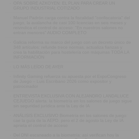
·
OPA SOBRE AZKOYEN: EL PLAN PARA CREAR UN
GRUPO INDUSTRIAL COTIZADO
·
Manuel Padrón carga contra la fiscalidad "confiscatoria" del
juego, la avalancha de casi 100 licencias en seis meses y
reivindica el control de acceso: "En nuestros salones no
entran menores" AUDIO COMPLETO
·
Galicia reforma su marco del juego con un decreto único de
348 artículos: refunde trece normas, actualiza fianzas y
crea la habilitación para hostelería con máquinas TODA LA
INFORMACIÓN
·
LO MÁS LEÍDO DE AYER
·
Infinity Gaming refuerza su apuesta por el ExpoCongreso
de Juego – Luis Escribano 2026 como expositor y
patrocinador
·
ENTREVISTA EXCLUSIVA CON ALEJANDRO LANDALUCE
CEJUEGO alerta: la biometría en los salones de juego sigue
sin seguridad jurídica ante la Ley de IA
·
ANÁLISIS EXCLUSIVO Biometría en los salones de juego:
cae la guía de la AEPD, pero el 2 de agosto la Ley de IA
aprieta el control de acceso
·
Del DNI escaneado a la biometría: así verifican hoy la