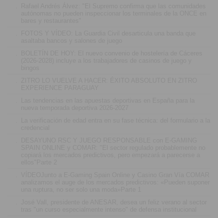
.
Rafael Andrés Álvez: "El Supremo confirma que las comunidades
autónomas no pueden inspeccionar los terminales de la ONCE en
bares y restaurantes"
.
FOTOS Y VÍDEO: La Guardia Civil desarticula una banda que
asaltaba bancos y salones de juego
.
BOLETÍN DE HOY: El nuevo convenio de hostelería de Cáceres
(2026-2028) incluye a los trabajadores de casinos de juego y
bingos
.
ZITRO LO VUELVE A HACER: ÉXITO ABSOLUTO EN ZITRO
EXPERIENCE PARAGUAY
.
Las tendencias en las apuestas deportivas en España para la
nueva temporada deportiva 2026-2027
.
La verificación de edad entra en su fase técnica: del formulario a la
credencial
.
DESAYUNO RSC Y JUEGO RESPONSABLE con E-GAMING
SPAIN ONLINE y COMAR: "El sector regulado probablemente no
copiará los mercados predictivos, pero empezará a parecerse a
ellos"Parte 2
.
VÍDEOJunto a E-Gaming Spain Online y Casino Gran Vía COMAR
analizamos el auge de los mercados predictivos: «Pueden suponer
una ruptura, no ser solo una moda»Parte 1
.
José Vall, presidente de ANESAR, desea un feliz verano al sector
tras "un curso especialmente intenso" de defensa institucional