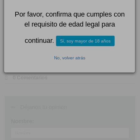
juego sin duda quieres INFINITY VIRTUAL
Por favor, confirma que cumples con
RECEPTION.
el requisito de edad legal para
18+ | Juegoseguro.es - Jugarbien.es
continuar.
Sí, soy mayor de 18 años
No, volver atrás
0 Comentarios
Déjanos tu opinión
Nombre: