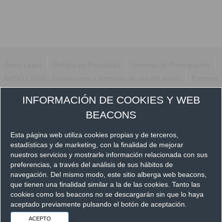
|
|
|
Aviso Legal
Política de Privacidad
Normas de Participación
|
AVISO LEGAL: Condiciones y términos de uso del portal
Partners
Síguenos en
INFORMACIÓN DE COOKIES Y WEB
BEACONS
Esta página web utiliza cookies propias y de terceros,
estadísticas y de marketing, con la finalidad de mejorar
nuestros servicios y mostrarle información relacionada con sus
preferencias, a través del análisis de sus hábitos de
navegación. Del mismo modo, este sitio alberga web beacons,
que tienen una finalidad similar a la de las cookies. Tanto las
cookies como los beacons no se descargarán sin que lo haya
aceptado previamente pulsando el botón de aceptación.
ACEPTO