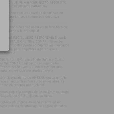
TRO LO VUELVE A HACER: ÉXITO ABSOLUTO
 ZITRO EXPERIENCE PARAGUAY
s tendencias en las apuestas deportivas en
paña para la nueva temporada deportiva
26-2027
 verificación de edad entra en su fase técnica:
l formulario a la credencial
SAYUNO RSC Y JUEGO RSEPONSABLE con E-
MING SPAIN ONLINE y COMAR: "El sector
gulado probablemente no copiará los mercados
edictivos, pero empezará a parecerse a
los"Parte 2
DEOJunto a E-Gaming Spain Online y Casino
an Vía COMAR analizamos el auge de los
rcados predictivos: «Pueden suponer una
ptura, no ser solo una moda»Parte 1
sé Vall, presidente de ANESAR, desea un feliz
rano al sector tras "un curso especialmente
tenso" de defensa institucional
tsson cierra la compra de Rhino Entertainment
 Canadá por 64,5 millones de euros
 Lotería de Buenos Aires se integra en el
stema público de intercambio seguro de datos