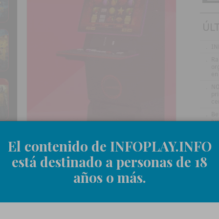
ÚL
.
IN
.
Ra
or
en
.
NO
pr
ce
.
Be
jue
Ce
.
Ra
El contenido de INFOPLAY.INFO
la
in
está destinado a personas de 18
y 
años o más.
.
FO
ba
.
BO
ho
tr
unciado que el CEO de Flutter