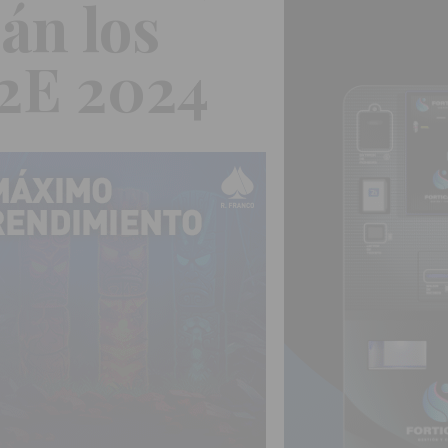
án los
G2E 2024