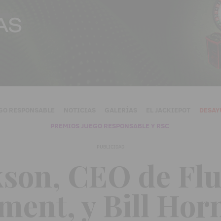
GO RESPONSABLE
NOTICIAS
GALERÍAS
EL JACKIEPOT
DESAY
PREMIOS JUEGO RESPONSABLE Y RSC
PUBLICIDAD
kson, CEO de Flu
ment, y Bill Hor