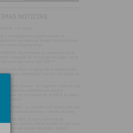
TIMAS NOTICIAS
FOPLAY, con Ceuta
nk y el Hippodrome Casino asumen la
ganización del National Dealer Championships
 el London Gaming Show
VOMATIC hace historia al convertirse en la
imera compañía de tecnología de juego con la
rtificación de marca ISO 20671
tOnCeuta ofrece el apoyo de la industria del
go al tejido empresarial tras la crisis vivida en
uta
fael Andrés Álvarez: "El Supremo confirma que
s comunidades autónomas no pueden
speccionar los terminales de la ONCE en bares
restaurantes"
TOS Y VÍDEO: La Guardia Civil desarticula una
nda que asaltaba bancos y salones de juego
LETÍN DE HOY: El nuevo convenio de
stelería de Cáceres (2026-2028) incluye a los
abajadores de casinos de juego y bingos