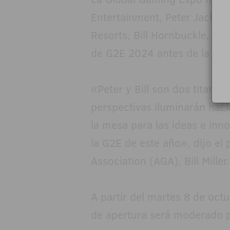
Entertainment, Peter Jackso
Resorts, Bill Hornbuckle, en
de G2E 2024 antes de la gran
«Peter y Bill son dos titanes
perspectivas iluminarán haci
la mesa para las ideas e inn
la G2E de este año», dijo el
Association (AGA), Bill Miller.
A partir del martes 8 de oct
de apertura será moderado 