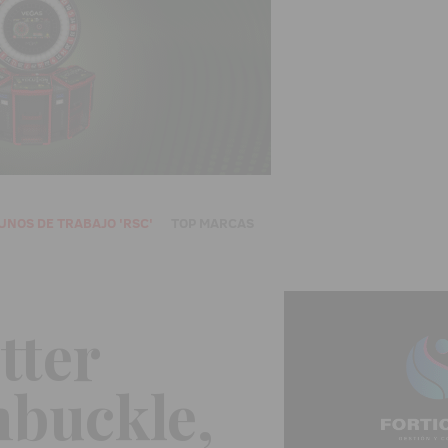
UNOS DE TRABAJO 'RSC'
TOP MARCAS
tter
nbuckle,