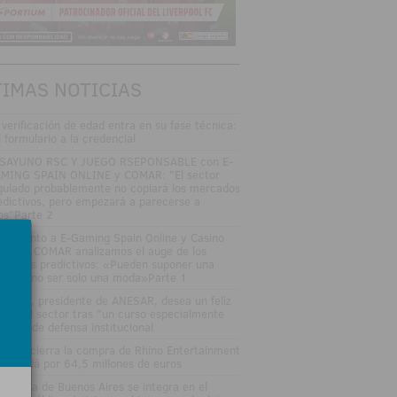
TIMAS NOTICIAS
 verificación de edad entra en su fase técnica:
l formulario a la credencial
SAYUNO RSC Y JUEGO RSEPONSABLE con E-
MING SPAIN ONLINE y COMAR: "El sector
gulado probablemente no copiará los mercados
edictivos, pero empezará a parecerse a
los"Parte 2
DEOJunto a E-Gaming Spain Online y Casino
an Vía COMAR analizamos el auge de los
rcados predictivos: «Pueden suponer una
ptura, no ser solo una moda»Parte 1
sé Vall, presidente de ANESAR, desea un feliz
rano al sector tras "un curso especialmente
tenso" de defensa institucional
tsson cierra la compra de Rhino Entertainment
 Canadá por 64,5 millones de euros
 Lotería de Buenos Aires se integra en el