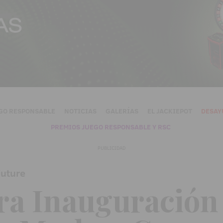
GO RESPONSABLE
NOTICIAS
GALERÍAS
EL JACKIEPOT
DESAY
PREMIOS JUEGO RESPONSABLE Y RSC
PUBLICIDAD
Future
a Inauguración 