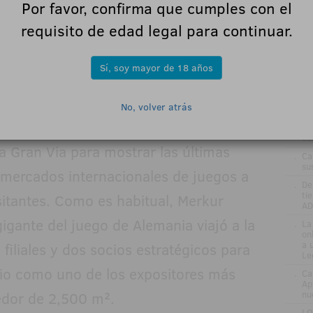
si
Por favor, confirma que cumples con el
.
El
requisito de edad legal para continuar.
nu
añ
.
Ma
Sí, soy mayor de 18 años
el
.
Na
de
No, volver atrás
ap
de 630 empresas de todo el mundo se
.
Ex
eu
na Gran Via para mostrar las últimas
.
Ca
su
 mercados internacionales de juegos a
.
De
ti
tantes. Como es habitual, Merkur
AD
gigante del juego de Alemania viajó a la
.
La
on
a 
filiales y dos socios estratégicos para
Le
lio como uno de los expositores más
.
Ca
Ap
edor de 2,500 m².
nu
.
LO