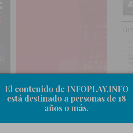
ÚL
.
La
de
.
DE
GA
re
pr
el
.
VÍ
Gr
El contenido de INFOPLAY.INFO
me
ru
está destinado a personas de 18
.
Jo
años o más.
ve
in
.
Be
en
.
La