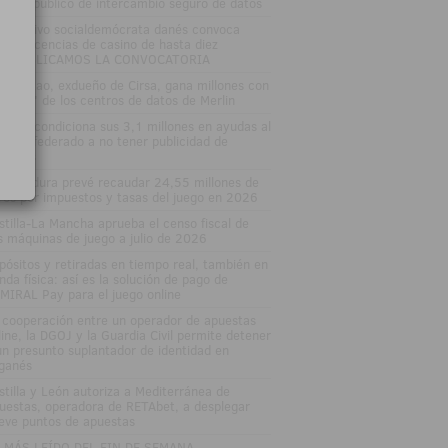
stema público de intercambio seguro de datos
 Ejecutivo socialdemócrata danés convoca
evas licencias de casino de hasta diez
osPUBLICAMOS LA CONVOCATORIA
nuel Lao, exdueño de Cirsa, gana millones con
 'boom' de los centros de datos de Merlin
varra condiciona sus 3,1 millones en ayudas al
porte federado a no tener publicidad de
uestas
tremadura prevé recaudar 24,55 millones de
ros por impuestos y tasas del juego en 2026
stilla-La Mancha aprueba el censo fiscal de
s máquinas de juego a julio de 2026
pósitos y retiradas en tiempo real, también en
enda física: así es la solución de pago de
MIRAL Pay para el juego online
 cooperación entre un operador de apuestas
line, la DGOJ y la Guardia Civil permite detener
un presunto suplantador de identidad en
ganés
stilla y León autoriza a Mediterránea de
uestas, operadora de RETAbet, a desplegar
eve puntos de apuestas
 MÁS LEÍDO DEL FIN DE SEMANA