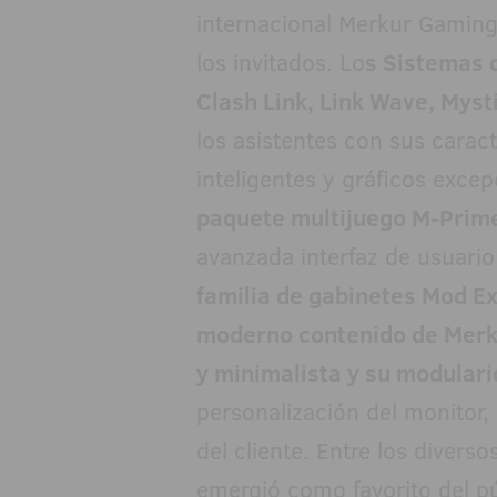
internacional Merkur Gaming
los invitados. Lo
s Sistemas 
Clash Link, Link Wave, Mysti
los asistentes con sus carac
inteligentes y gráficos exce
paquete multijuego M-Prim
avanzada interfaz de usuario
familia de gabinetes Mod Ex
moderno contenido de Merku
y minimalista y su modulari
personalización del monitor
del cliente. Entre los diver
emergió como favorito del pú