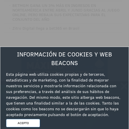
·
BETMGM GANA UN 3% MÁS EN INGRESOS EN
NORTEAMÉRICA ENTRE ABRIL Y JUNIO GRACIAS AL JUEGO
ONLINE, PERO REBAJA SUS EXPECTATIVAS PARA EL
CONJUNTO DEL AÑO
·
Zitro Digital llega a bet365 en Brasil
INFORMACIÓN DE COOKIES Y WEB
BEACONS
Esta página web utiliza cookies propias y de terceros,
estadísticas y de marketing, con la finalidad de mejorar
nuestros servicios y mostrarle información relacionada con
sus preferencias, a través del análisis de sus hábitos de
navegación. Del mismo modo, este sitio alberga web beacons,
que tienen una finalidad similar a la de las cookies. Tanto las
cookies como los beacons no se descargarán sin que lo haya
aceptado previamente pulsando el botón de aceptación.
ACEPTO