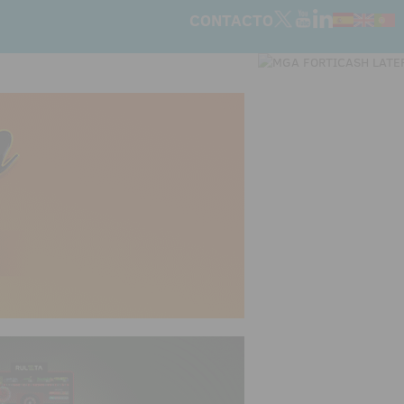
CONTACTO