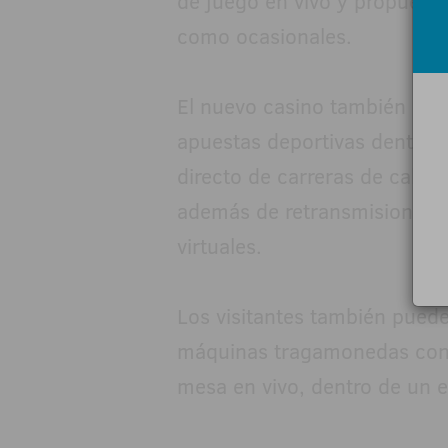
de juego en vivo y propuest
como ocasionales.
El nuevo casino también aco
apuestas deportivas dentro d
directo de carreras de caball
además de retransmisiones d
virtuales.
Los visitantes también pued
máquinas tragamonedas con j
mesa en vivo, dentro de un 