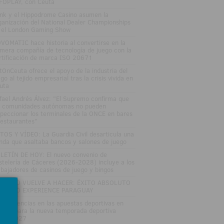
FOPLAY, con Ceuta
nk y el Hippodrome Casino asumen la
ganización del National Dealer Championships
 el London Gaming Show
VOMATIC hace historia al convertirse en la
imera compañía de tecnología de juego con la
rtificación de marca ISO 20671
tOnCeuta ofrece el apoyo de la industria del
go al tejido empresarial tras la crisis vivida en
uta
fael Andrés Álvez: "El Supremo confirma que
s comunidades autónomas no pueden
speccionar los terminales de la ONCE en bares
restaurantes"
TOS Y VÍDEO: La Guardia Civil desarticula una
nda que asaltaba bancos y salones de juego
LETÍN DE HOY: El nuevo convenio de
stelería de Cáceres (2026-2028) incluye a los
abajadores de casinos de juego y bingos
TRO LO VUELVE A HACER: ÉXITO ABSOLUTO
 ZITRO EXPERIENCE PARAGUAY
s tendencias en las apuestas deportivas en
paña para la nueva temporada deportiva
26-2027