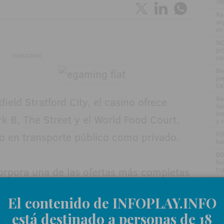
.
IN
.
Ra
or
en
.
NO
pr
PUBLICIDAD
ce
.
Be
jue
Ce
.
Ra
ield Stratford City, el casino ofrece
la
in
k B, The Street y el World Food Court,
y 
nto en transporte público como privado.
.
FO
ba
.
BO
ho
corpora una de las ofertas más completas
tr
.
ZI
es atractivos se encuentra la sala de
EN
El contenido de INFOPLAY.INFO
.
La
Unido, con torneos frecuentes, mesas
Es
está destinado a personas de 18
20