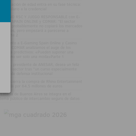
 verificación de edad entra en su fase técnica:
l formulario a la credencial
SAYUNO RSC Y JUEGO RESPONSABLE con E-
MING SPAIN ONLINE y COMAR: "El sector
gulado probablemente no copiará los mercados
edictivos, pero empezará a parecerse a
los"Parte 2
DEOJunto a E-Gaming Spain Online y Casino
an Vía COMAR analizamos el auge de los
rcados predictivos: «Pueden suponer una
ptura, no ser solo una moda»Parte 1
sé Vall, presidente de ANESAR, desea un feliz
rano al sector tras "un curso especialmente
tenso" de defensa institucional
tsson cierra la compra de Rhino Entertainment
 Canadá por 64,5 millones de euros
 Lotería de Buenos Aires se integra en el
stema público de intercambio seguro de datos