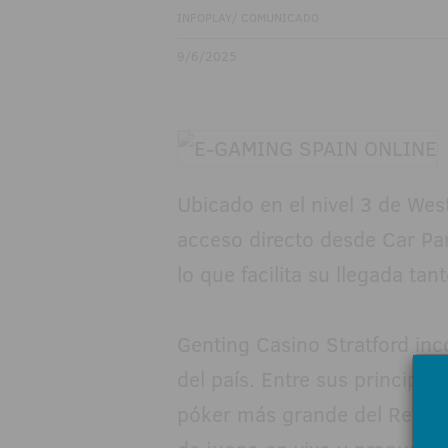
INFOPLAY/ COMUNICADO
9/6/2025
Ubicado en el nivel 3 de Westf
acceso directo desde Car Par
lo que facilita su llegada ta
Genting Casino Stratford in
del país. Entre sus principal
póker más grande del Reino 