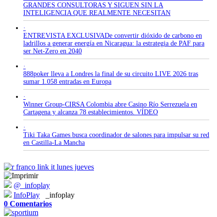
GRANDES CONSULTORAS Y SIGUEN SIN LA
INTELIGENCIA QUE REALMENTE NECESITAN
·
ENTREVISTA EXCLUSIVADe convertir dióxido de carbono en
ladrillos a generar energía en Nicaragua: la estrategia de PAF para
ser Net-Zero en 2040
·
888poker lleva a Londres la final de su circuito LIVE 2026 tras
sumar 1.058 entradas en Europa
·
Winner Group-CIRSA Colombia abre Casino Río Serrezuela en
Cartagena y alcanza 78 establecimientos. VÍDEO
·
Tiki Taka Games busca coordinador de salones para impulsar su red
en Castilla-La Mancha
@_infoplay
InfoPlay
_infoplay
0 Comentarios