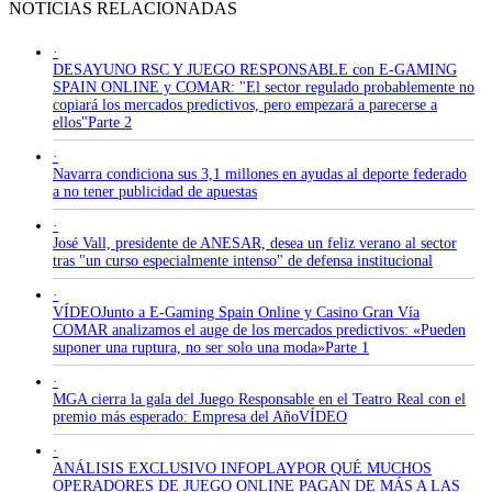
NOTICIAS RELACIONADAS
·
DESAYUNO RSC Y JUEGO RESPONSABLE con E-GAMING
SPAIN ONLINE y COMAR: "El sector regulado probablemente no
copiará los mercados predictivos, pero empezará a parecerse a
ellos"Parte 2
·
Navarra condiciona sus 3,1 millones en ayudas al deporte federado
a no tener publicidad de apuestas
·
José Vall, presidente de ANESAR, desea un feliz verano al sector
tras "un curso especialmente intenso" de defensa institucional
·
VÍDEOJunto a E-Gaming Spain Online y Casino Gran Vía
COMAR analizamos el auge de los mercados predictivos: «Pueden
suponer una ruptura, no ser solo una moda»Parte 1
·
MGA cierra la gala del Juego Responsable en el Teatro Real con el
premio más esperado: Empresa del AñoVÍDEO
·
ANÁLISIS EXCLUSIVO INFOPLAYPOR QUÉ MUCHOS
OPERADORES DE JUEGO ONLINE PAGAN DE MÁS A LAS