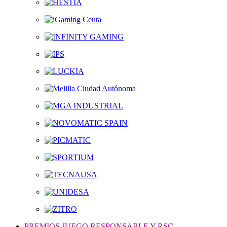
PREMIOS JUEGO RESPONSABLE Y RSC