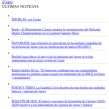
ÚLTIMAS NOTICIAS
.
INFOPLAY, con Ceuta
.
Rank y el Hippodrome Casino asumen la organización del National
Dealer Championships en el London Gaming Show
.
NOVOMATIC hace historia al convertirse en la primera compañía de
tecnología de juego con la certificación de marca ISO 20671
.
BetOnCeuta ofrece el apoyo de la industria del juego al tejido
empresarial tras la crisis vivida en Ceuta
.
Rafael Andrés Álvez: "El Supremo confirma que las comunidades
autónomas no pueden inspeccionar los terminales de la ONCE en bares
y restaurantes"
.
FOTOS Y VÍDEO: La Guardia Civil desarticula una banda que asaltaba
bancos y salones de juego
.
BOLETÍN DE HOY: El nuevo convenio de hostelería de Cáceres (2026-
2028) incluye a los trabajadores de casinos de juego y bingos