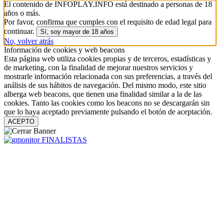
El contenido de INFOPLAY.INFO está destinado a personas de 18
años o más.
Por favor, confirma que cumples con el requisito de edad legal para
continuar.
Sí, soy mayor de 18 años
No, volver atrás
Información de cookies y web beacons
Esta página web utiliza cookies propias y de terceros, estadísticas y
de marketing, con la finalidad de mejorar nuestros servicios y
mostrarle información relacionada con sus preferencias, a través del
análisis de sus hábitos de navegación. Del mismo modo, este sitio
alberga web beacons, que tienen una finalidad similar a la de las
cookies. Tanto las cookies como los beacons no se descargarán sin
que lo haya aceptado previamente pulsando el botón de aceptación.
ACEPTO