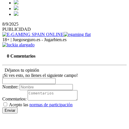
8/9/2025
PUBLICIDAD
18+ | Juegoseguro.es - Jugarbien.es
0 Comentarios
Déjanos tu opinión
¡Si ves esto, no llenes el siguiente campo!
Nombre:
Comentarios:
Acepto las
normas de participación
Enviar