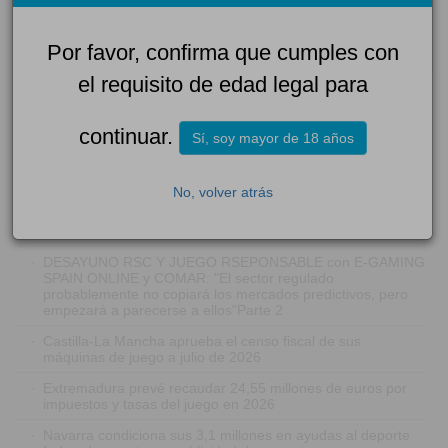
Enviar
Por favor, confirma que cumples con
el requisito de edad legal para
continuar.
Sí, soy mayor de 18 años
NOTICIAS RELACIONADAS
No, volver atrás
·
La verificación de edad entra en su fase técnica: del
formulario a la credencial
·
DESAYUNO RSC Y JUEGO RSEPONSABLE con E-GAMING
SPAIN ONLINE y COMAR: "El sector regulado
probablemente no copiará los mercados predictivos, pero
empezará a parecerse a ellos"Parte 2
·
Castilla-La Mancha aprueba el censo fiscal de sus
máquinas de juego a julio de 2026
·
Extremadura prevé recaudar 24,55 millones de euros por
impuestos y tasas del juego en 2026
·
Navarra condiciona sus 3,1 millones en ayudas al deporte