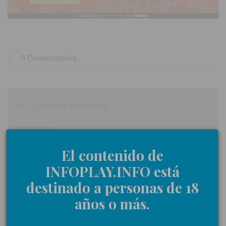
0 Comentarios
Déjanos tu opinión
Nombre:
El contenido de
INFOPLAY.INFO está
Comentarios:
destinado a personas de 18
años o más.
Acepto las
normas de participación