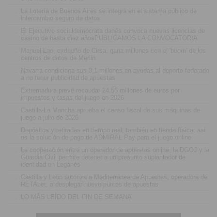
.
La Lotería de Buenos Aires se integra en el sistema público de
intercambio seguro de datos
.
El Ejecutivo socialdemócrata danés convoca nuevas licencias de
casino de hasta diez añosPUBLICAMOS LA CONVOCATORIA
.
Manuel Lao, exdueño de Cirsa, gana millones con el 'boom' de los
centros de datos de Merlin
.
Navarra condiciona sus 3,1 millones en ayudas al deporte federado
a no tener publicidad de apuestas
.
Extremadura prevé recaudar 24,55 millones de euros por
impuestos y tasas del juego en 2026
.
Castilla-La Mancha aprueba el censo fiscal de sus máquinas de
juego a julio de 2026
.
Depósitos y retiradas en tiempo real, también en tienda física: así
es la solución de pago de ADMIRAL Pay para el juego online
.
La cooperación entre un operador de apuestas online, la DGOJ y la
Guardia Civil permite detener a un presunto suplantador de
identidad en Leganés
.
Castilla y León autoriza a Mediterránea de Apuestas, operadora de
RETAbet, a desplegar nueve puntos de apuestas
.
LO MÁS LEÍDO DEL FIN DE SEMANA