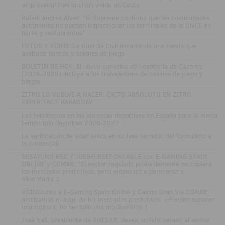
empresarial tras la crisis vivida en Ceuta
.
Rafael Andrés Álvez: "El Supremo confirma que las comunidades
autónomas no pueden inspeccionar los terminales de la ONCE en
bares y restaurantes"
.
FOTOS Y VÍDEO: La Guardia Civil desarticula una banda que
asaltaba bancos y salones de juego
.
BOLETÍN DE HOY: El nuevo convenio de hostelería de Cáceres
(2026-2028) incluye a los trabajadores de casinos de juego y
bingos
.
ZITRO LO VUELVE A HACER: ÉXITO ABSOLUTO EN ZITRO
EXPERIENCE PARAGUAY
.
Las tendencias en las apuestas deportivas en España para la nueva
temporada deportiva 2026-2027
.
La verificación de edad entra en su fase técnica: del formulario a
la credencial
.
DESAYUNO RSC Y JUEGO RSEPONSABLE con E-GAMING SPAIN
ONLINE y COMAR: "El sector regulado probablemente no copiará
los mercados predictivos, pero empezará a parecerse a
ellos"Parte 2
.
VÍDEOJunto a E-Gaming Spain Online y Casino Gran Vía COMAR
analizamos el auge de los mercados predictivos: «Pueden suponer
una ruptura, no ser solo una moda»Parte 1
.
José Vall, presidente de ANESAR, desea un feliz verano al sector