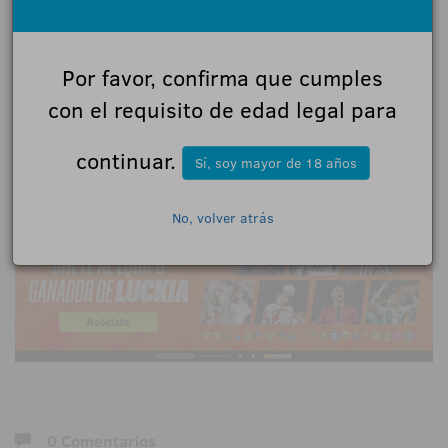
metálico. Todos los participantes obtuvieron
además una estancia de dos noches en el Palms
Por favor, confirma que cumples
Casino Resort, cortesía de Yuhaaviatam of San
Manuel Nation.
con el requisito de edad legal para
continuar.
Sí, soy mayor de 18 años
18+ | Juegoseguro.es - Jugarbien.es
No, volver atrás
0 Comentarios