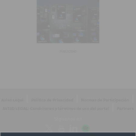
PUBLICIDAD
|
|
|
Aviso Legal
Política de Privacidad
Normas de Participación
|
AVISO LEGAL: Condiciones y términos de uso del portal
Partners
Síguenos en