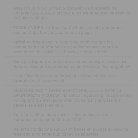
·
BOLETÍN DE HOY: El nuevo convenio de hostelería de
Cáceres (2026-2028) incluye a los trabajadores de casinos
de juego y bingos
·
FOTOS Y VÍDEO: La Guardia Civil desarticula una banda
que asaltaba bancos y salones de juego
·
Rafael Andrés Álvez: "El Supremo confirma que las
comunidades autónomas no pueden inspeccionar los
terminales de la ONCE en bares y restaurantes"
·
Rank y el Hippodrome Casino asumen la organización del
National Dealer Championships en el London Gaming Show
·
La verificación de edad entra en su fase técnica: del
formulario a la credencial
·
DESAYUNO RSC Y JUEGO RESPONSABLE con E-GAMING
SPAIN ONLINE y COMAR: "El sector regulado probablemente
no copiará los mercados predictivos, pero empezará a
parecerse a ellos"Parte 2
·
Castilla-La Mancha aprueba el censo fiscal de sus
máquinas de juego a julio de 2026
·
Navarra condiciona sus 3,1 millones en ayudas al deporte
federado a no tener publicidad de apuestas