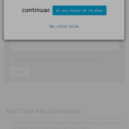
Nombre:
continuar.
Sí, soy mayor de 18 años
No, volver atrás
Comentarios:
Acepto las
normas de participación
Enviar
NOTICIAS RELACIONADAS
·
Las tendencias en las apuestas deportivas en España para
la nueva temporada deportiva 2026-2027