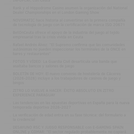
.
Rank y el Hippodrome Casino asumen la organización del National
Dealer Championships en el London Gaming Show
.
NOVOMATIC hace historia al convertirse en la primera compañía
de tecnología de juego con la certificación de marca ISO 20671
.
BetOnCeuta ofrece el apoyo de la industria del juego al tejido
empresarial tras la crisis vivida en Ceuta
.
Rafael Andrés Álvez: "El Supremo confirma que las comunidades
autónomas no pueden inspeccionar los terminales de la ONCE en
bares y restaurantes"
.
FOTOS Y VÍDEO: La Guardia Civil desarticula una banda que
asaltaba bancos y salones de juego
.
BOLETÍN DE HOY: El nuevo convenio de hostelería de Cáceres
(2026-2028) incluye a los trabajadores de casinos de juego y
bingos
.
ZITRO LO VUELVE A HACER: ÉXITO ABSOLUTO EN ZITRO
EXPERIENCE PARAGUAY
.
Las tendencias en las apuestas deportivas en España para la nueva
temporada deportiva 2026-2027
.
La verificación de edad entra en su fase técnica: del formulario a
la credencial
.
DESAYUNO RSC Y JUEGO RESPONSABLE con E-GAMING SPAIN
ONLINE y COMAR: "El sector regulado probablemente no copiará