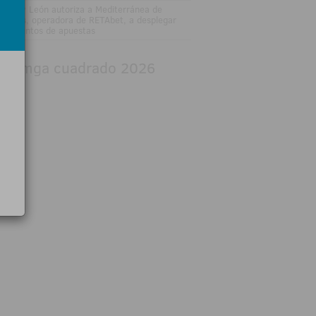
stilla y León autoriza a Mediterránea de
uestas, operadora de RETAbet, a desplegar
eve puntos de apuestas