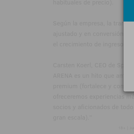
habituales de precio).
Según la empresa, la transa
ajustado y en conversión de 
el crecimiento de ingresos, E
Carsten Koerl, CEO de Sport
ARENA es un hito que amplía
premium (fortalece y complem
ofreceremos experiencias más
socios y aficionados de todo
gran escala).”
18+ | Ju