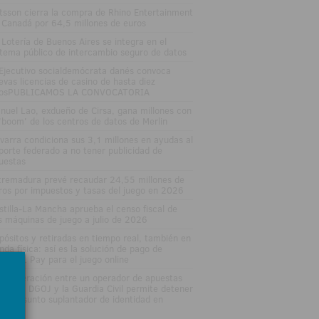
tsson cierra la compra de Rhino Entertainment
 Canadá por 64,5 millones de euros
 Lotería de Buenos Aires se integra en el
stema público de intercambio seguro de datos
 Ejecutivo socialdemócrata danés convoca
evas licencias de casino de hasta diez
osPUBLICAMOS LA CONVOCATORIA
nuel Lao, exdueño de Cirsa, gana millones con
 'boom' de los centros de datos de Merlin
varra condiciona sus 3,1 millones en ayudas al
porte federado a no tener publicidad de
uestas
tremadura prevé recaudar 24,55 millones de
ros por impuestos y tasas del juego en 2026
stilla-La Mancha aprueba el censo fiscal de
s máquinas de juego a julio de 2026
pósitos y retiradas en tiempo real, también en
enda física: así es la solución de pago de
MIRAL Pay para el juego online
 cooperación entre un operador de apuestas
line, la DGOJ y la Guardia Civil permite detener
un presunto suplantador de identidad en
ganés