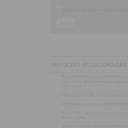
Acepto las
normas de partic
Enviar
NOTICIAS RELACIONADAS
·
DESAYUNO RSC Y JUEGO RSEPONSABL
regulado probablemente no copiará 
ellos"Parte 2
·
FIFA y Sportradar extienden el cont
·
Sportradar abre a los operadores de
·
Sportradar: Las apuestas en vivo ca
de los tickets
·
Así es el modelo internacional de GL