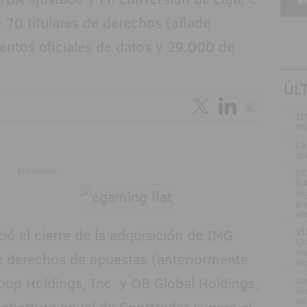
 70 titulares de derechos (añade
ntos oficiales de datos y 29.000 de
ÚL
.
ZI
EN
.
La
de
PUBLICIDAD
.
DE
GA
re
pr
el
ó el cierre de la adquisición de IMG
.
VÍ
Gr
me
e derechos de apuestas (anteriormente
ru
oup Holdings, Inc. y OB Global Holdings,
.
Jo
ve
in
 cobertura anual de Sportradar supera el