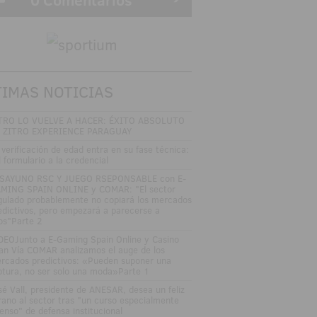
TIMAS NOTICIAS
TRO LO VUELVE A HACER: ÉXITO ABSOLUTO
 ZITRO EXPERIENCE PARAGUAY
 verificación de edad entra en su fase técnica:
l formulario a la credencial
SAYUNO RSC Y JUEGO RSEPONSABLE con E-
MING SPAIN ONLINE y COMAR: "El sector
gulado probablemente no copiará los mercados
edictivos, pero empezará a parecerse a
los"Parte 2
DEOJunto a E-Gaming Spain Online y Casino
an Vía COMAR analizamos el auge de los
rcados predictivos: «Pueden suponer una
ptura, no ser solo una moda»Parte 1
sé Vall, presidente de ANESAR, desea un feliz
rano al sector tras "un curso especialmente
tenso" de defensa institucional