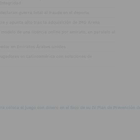
 Integridad
 declaran guerra total al fraude en el deporte
tre y apunta alto tras la adquisición de IMG Arena
odelo de una licencia online por emirato, en paralelo al
veedor en Emiratos Árabes Unidos
jugadores en Latinoamérica con soluciones de
rra coloca el juego con dinero en el foco de su IV Plan de Prevención