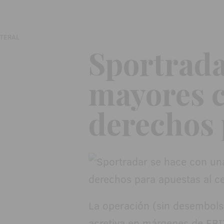
Sportrada
mayores c
derechos 
La operación (sin desembolso
acretiva en márgenes de EBI