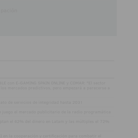
ipación
E con E-GAMING SPAIN ONLINE y COMAR: "El sector
los mercados predictivos, pero empezará a parecerse a
rato de servicios de integridad hasta 2031
 juego el mercado publicitario de la radio programática
ptan el 62% del dinero en Latam y las múltiples el 72%
I en la cooperación y certificación para combatir el