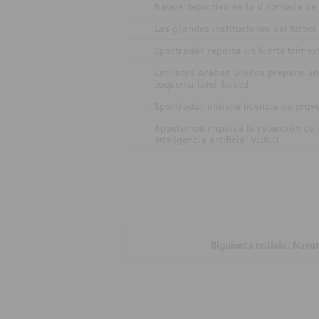
fraude deportivo en la V Jornada de
·
Las grandes instituciones del fútbol
·
Sportradar reporta un fuerte trimes
·
Emiratos Árabes Unidos prepara un m
esquema land-based
·
Sportradar obtiene licencia de pro
·
Apostemos impulsa la retención de 
inteligencia artificial VÍDEO
Siguiente noticia: Nava