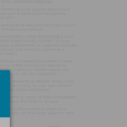
 ZITRO EXPERIENCE PARAGUAY
s tendencias en las apuestas deportivas en
paña para la nueva temporada deportiva
26-2027
 verificación de edad entra en su fase técnica:
l formulario a la credencial
SAYUNO RSC Y JUEGO RESPONSABLE con E-
MING SPAIN ONLINE y COMAR: "El sector
gulado probablemente no copiará los mercados
edictivos, pero empezará a parecerse a
los"Parte 2
DEOJunto a E-Gaming Spain Online y Casino
an Vía COMAR analizamos el auge de los
rcados predictivos: «Pueden suponer una
ptura, no ser solo una moda»Parte 1
sé Vall, presidente de ANESAR, desea un feliz
rano al sector tras "un curso especialmente
tenso" de defensa institucional
tsson cierra la compra de Rhino Entertainment
 Canadá por 64,5 millones de euros
 Lotería de Buenos Aires se integra en el
stema público de intercambio seguro de datos