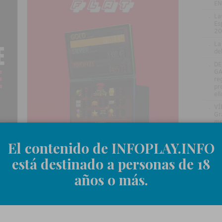
EN
.
La
Es
20
.
La
de
.
DE
GA
re
pr
el
.
VÍ
Gr
me
ru
.
Jo
El contenido de INFOPLAY.INFO
ve
in
está destinado a personas de 18
.
Be
años o más.
en
.
La
si