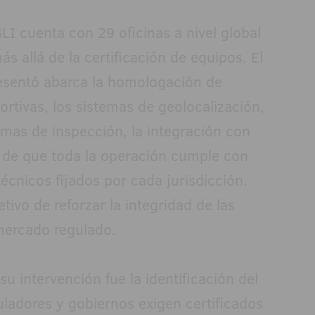
I cuenta con 29 oficinas a nivel global
s allá de la certificación de equipos. El
esentó abarca la homologación de
rtivas, los sistemas de geolocalización,
emas de inspección, la integración con
n de que toda la operación cumple con
técnicos fijados por cada jurisdicción.
etivo de reforzar la integridad de las
mercado regulado.
su intervención fue la identificación del
guladores y gobiernos exigen certificados