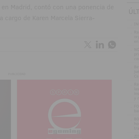
s en Madrid, contó con una ponencia de
ÚL
 a cargo de Karen Marcela Sierra-
.
IN
.
Ra
or
en
.
NO
pr
ce
.
Be
jue
PUBLICIDAD
Ce
.
Ra
la
in
y 
.
FO
ba
.
BO
ho
tr
.
ZI