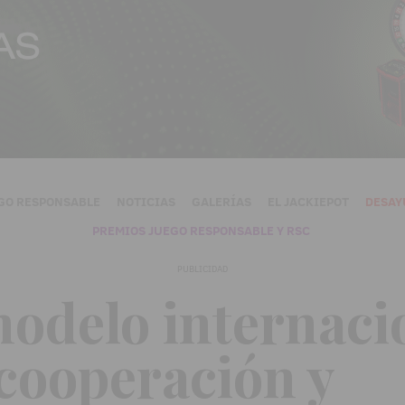
GO RESPONSABLE
NOTICIAS
GALERÍAS
EL JACKIEPOT
DESAY
PREMIOS JUEGO RESPONSABLE Y RSC
PUBLICIDAD
 modelo internaci
 cooperación y