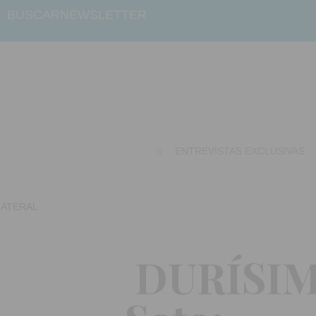
BUSCAR
NEWSLETTER
ENTREVISTAS EXCLUSIVAS
DURÍSIM