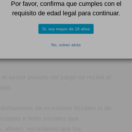
Por favor, confirma que cumples con el
requisito de edad legal para continuar.
a, el sector del juego privado
Sí, soy mayor de 18 años
mico de pleno derecho que aporta
No, volver atrás
sin depender de los presupuestos»,
 el sector privado del juego no recibe el
atal.
sfrutamos de incentivos fiscales ni de
iadas a fines sociales que
, afirmó, recordando que los