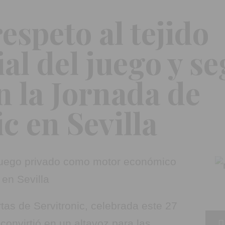
espeto al tejido
al del juego y s
n la Jornada de
c en Sevilla
tas de Servitronic, celebrada este 27
convirtió en un altavoz para las