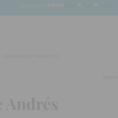
CONTACTO
DESAYUNOS DE TRABAJO 'RSC'
 Andrés