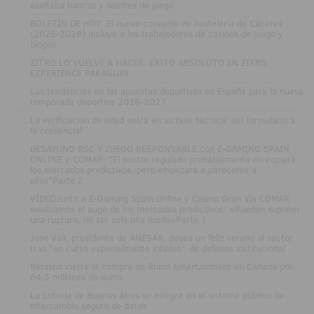
asaltaba bancos y salones de juego
.
BOLETÍN DE HOY: El nuevo convenio de hostelería de Cáceres
(2026-2028) incluye a los trabajadores de casinos de juego y
bingos
.
ZITRO LO VUELVE A HACER: ÉXITO ABSOLUTO EN ZITRO
EXPERIENCE PARAGUAY
.
Las tendencias en las apuestas deportivas en España para la nueva
temporada deportiva 2026-2027
.
La verificación de edad entra en su fase técnica: del formulario a
la credencial
.
DESAYUNO RSC Y JUEGO RESPONSABLE con E-GAMING SPAIN
ONLINE y COMAR: "El sector regulado probablemente no copiará
los mercados predictivos, pero empezará a parecerse a
ellos"Parte 2
.
VÍDEOJunto a E-Gaming Spain Online y Casino Gran Vía COMAR
analizamos el auge de los mercados predictivos: «Pueden suponer
una ruptura, no ser solo una moda»Parte 1
.
José Vall, presidente de ANESAR, desea un feliz verano al sector
tras "un curso especialmente intenso" de defensa institucional
.
Betsson cierra la compra de Rhino Entertainment en Canadá por
64,5 millones de euros
.
La Lotería de Buenos Aires se integra en el sistema público de
intercambio seguro de datos