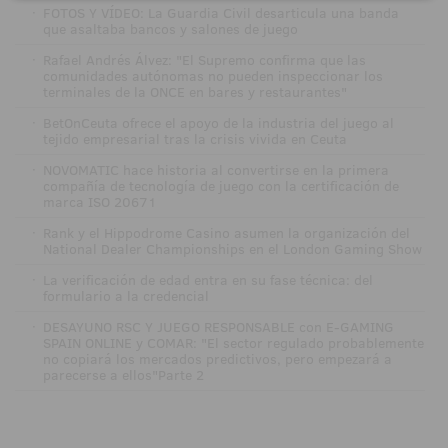
·
FOTOS Y VÍDEO: La Guardia Civil desarticula una banda
que asaltaba bancos y salones de juego
·
Rafael Andrés Álvez: "El Supremo confirma que las
comunidades autónomas no pueden inspeccionar los
terminales de la ONCE en bares y restaurantes"
·
BetOnCeuta ofrece el apoyo de la industria del juego al
tejido empresarial tras la crisis vivida en Ceuta
·
NOVOMATIC hace historia al convertirse en la primera
compañía de tecnología de juego con la certificación de
marca ISO 20671
·
Rank y el Hippodrome Casino asumen la organización del
National Dealer Championships en el London Gaming Show
·
La verificación de edad entra en su fase técnica: del
formulario a la credencial
·
DESAYUNO RSC Y JUEGO RESPONSABLE con E-GAMING
SPAIN ONLINE y COMAR: "El sector regulado probablemente
no copiará los mercados predictivos, pero empezará a
parecerse a ellos"Parte 2