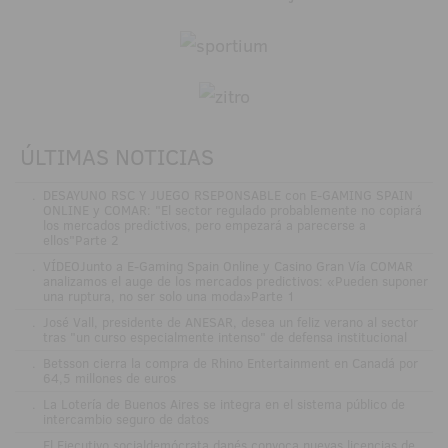
ÚLTIMAS NOTICIAS
.
DESAYUNO RSC Y JUEGO RSEPONSABLE con E-GAMING SPAIN
ONLINE y COMAR: "El sector regulado probablemente no copiará
los mercados predictivos, pero empezará a parecerse a
ellos"Parte 2
.
VÍDEOJunto a E-Gaming Spain Online y Casino Gran Vía COMAR
analizamos el auge de los mercados predictivos: «Pueden suponer
una ruptura, no ser solo una moda»Parte 1
.
José Vall, presidente de ANESAR, desea un feliz verano al sector
tras "un curso especialmente intenso" de defensa institucional
.
Betsson cierra la compra de Rhino Entertainment en Canadá por
64,5 millones de euros
.
La Lotería de Buenos Aires se integra en el sistema público de
intercambio seguro de datos
.
El Ejecutivo socialdemócrata danés convoca nuevas licencias de