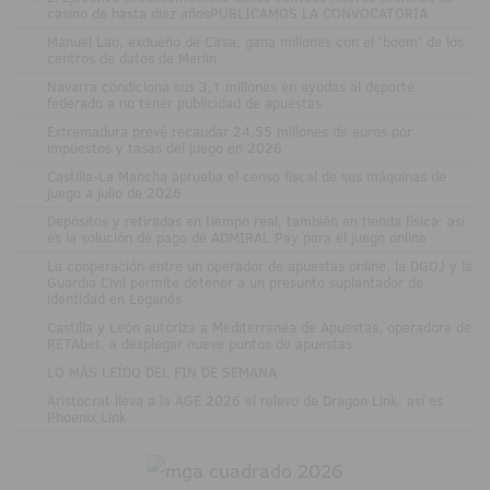
casino de hasta diez añosPUBLICAMOS LA CONVOCATORIA
.
Manuel Lao, exdueño de Cirsa, gana millones con el 'boom' de los
centros de datos de Merlin
.
Navarra condiciona sus 3,1 millones en ayudas al deporte
federado a no tener publicidad de apuestas
.
Extremadura prevé recaudar 24,55 millones de euros por
impuestos y tasas del juego en 2026
.
Castilla-La Mancha aprueba el censo fiscal de sus máquinas de
juego a julio de 2026
.
Depósitos y retiradas en tiempo real, también en tienda física: así
es la solución de pago de ADMIRAL Pay para el juego online
.
La cooperación entre un operador de apuestas online, la DGOJ y la
Guardia Civil permite detener a un presunto suplantador de
identidad en Leganés
.
Castilla y León autoriza a Mediterránea de Apuestas, operadora de
RETAbet, a desplegar nueve puntos de apuestas
.
LO MÁS LEÍDO DEL FIN DE SEMANA
.
Aristocrat lleva a la AGE 2026 el relevo de Dragon Link: así es
Phoenix Link