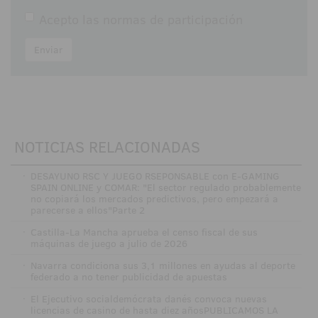
Acepto las
normas de participación
Enviar
NOTICIAS RELACIONADAS
·
DESAYUNO RSC Y JUEGO RSEPONSABLE con E-GAMING
SPAIN ONLINE y COMAR: "El sector regulado probablemente
no copiará los mercados predictivos, pero empezará a
parecerse a ellos"Parte 2
·
Castilla-La Mancha aprueba el censo fiscal de sus
máquinas de juego a julio de 2026
·
Navarra condiciona sus 3,1 millones en ayudas al deporte
federado a no tener publicidad de apuestas
·
El Ejecutivo socialdemócrata danés convoca nuevas
licencias de casino de hasta diez añosPUBLICAMOS LA