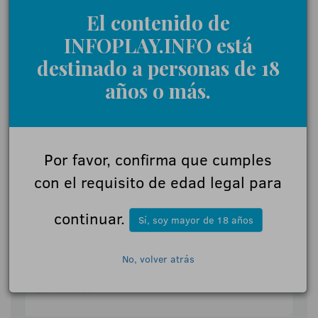
18+ | Juegoseguro.es - Jugarbien.es
El contenido de
INFOPLAY.INFO está
destinado a personas de 18
años o más.
0 Comentarios
Por favor, confirma que cumples
Déjanos tu opinión
con el requisito de edad legal para
Nombre:
continuar.
Sí, soy mayor de 18 años
No, volver atrás
Comentarios: