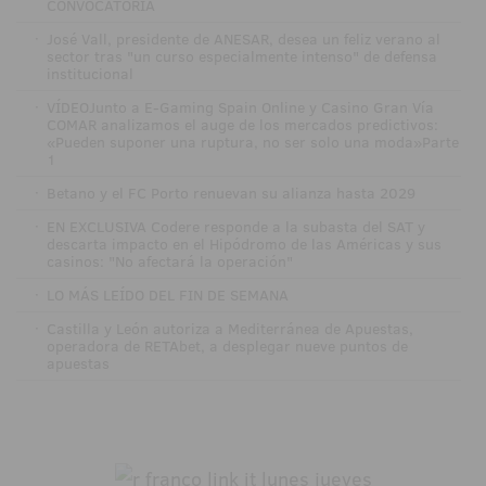
CONVOCATORIA
·
José Vall, presidente de ANESAR, desea un feliz verano al
sector tras "un curso especialmente intenso" de defensa
institucional
·
VÍDEOJunto a E-Gaming Spain Online y Casino Gran Vía
COMAR analizamos el auge de los mercados predictivos:
«Pueden suponer una ruptura, no ser solo una moda»Parte
1
·
Betano y el FC Porto renuevan su alianza hasta 2029
·
EN EXCLUSIVA Codere responde a la subasta del SAT y
descarta impacto en el Hipódromo de las Américas y sus
casinos: "No afectará la operación"
·
LO MÁS LEÍDO DEL FIN DE SEMANA
·
Castilla y León autoriza a Mediterránea de Apuestas,
operadora de RETAbet, a desplegar nueve puntos de
apuestas