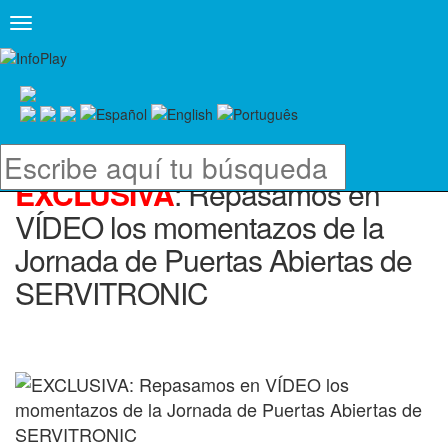
Menú
PUBLICIDAD
EXCLUSIVA
: Repasamos en
VÍDEO los momentazos de la
Jornada de Puertas Abiertas de
SERVITRONIC