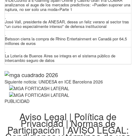
VÍDEOJunto a E-Gaming Spain Online y Casino Gran Vía COMAR
analizamos el auge de los mercados predictivos: «Pueden suponer una
ruptura, no ser solo una moda»Parte 1
.
José Vall, presidente de ANESAR, desea un feliz verano al sector tras
"un curso especialmente intenso" de defensa institucional
.
Betsson cierra la compra de Rhino Entertainment en Canadá por 64,5
millones de euros
.
La Lotería de Buenos Aires se integra en el sistema público de
intercambio seguro de datos
Siguiente noticia: UNIDESA en ICE Barcelona 2026
PUBLICIDAD
Aviso Legal
|
Política de
Privacidad
|
Normas de
Participación
|
AVISO LEGAL: