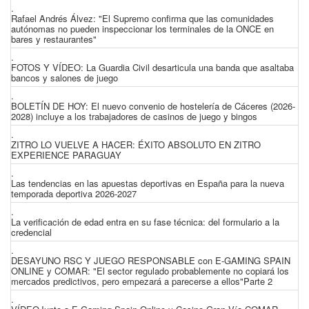
.
Rafael Andrés Álvez: "El Supremo confirma que las comunidades
autónomas no pueden inspeccionar los terminales de la ONCE en
bares y restaurantes"
.
FOTOS Y VÍDEO: La Guardia Civil desarticula una banda que asaltaba
bancos y salones de juego
.
BOLETÍN DE HOY: El nuevo convenio de hostelería de Cáceres (2026-
2028) incluye a los trabajadores de casinos de juego y bingos
.
ZITRO LO VUELVE A HACER: ÉXITO ABSOLUTO EN ZITRO
EXPERIENCE PARAGUAY
.
Las tendencias en las apuestas deportivas en España para la nueva
temporada deportiva 2026-2027
.
La verificación de edad entra en su fase técnica: del formulario a la
credencial
.
DESAYUNO RSC Y JUEGO RESPONSABLE con E-GAMING SPAIN
ONLINE y COMAR: "El sector regulado probablemente no copiará los
mercados predictivos, pero empezará a parecerse a ellos"Parte 2
.