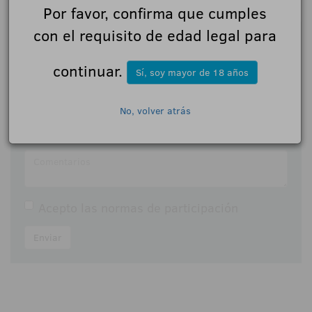
Por favor, confirma que cumples
con el requisito de edad legal para
Déjanos tu opinión
continuar.
Sí, soy mayor de 18 años
Nombre:
No, volver atrás
Comentarios:
Acepto las
normas de participación
Enviar