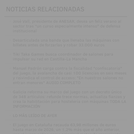
NOTICIAS RELACIONADAS
·
José Vall, presidente de ANESAR, desea un feliz verano al
sector tras "un curso especialmente intenso" de defensa
institucional
·
Desarticulada una banda que llenaba las máquinas con
billetes antes de forzarlas y robar 33.000 euros
·
Tiki Taka Games busca coordinador de salones para
impulsar su red en Castilla-La Mancha
·
Manuel Padrón carga contra la fiscalidad "confiscatoria"
del juego, la avalancha de casi 100 licencias en seis meses
y reivindica el control de acceso: "En nuestros salones no
entran menores" AUDIO COMPLETO
·
Galicia reforma su marco del juego con un decreto único
de 348 artículos: refunde trece normas, actualiza fianzas y
crea la habilitación para hostelería con máquinas TODA LA
INFORMACIÓN
·
LO MÁS LEÍDO DE AYER
·
El juego en Cataluña recauda 63,98 millones de euros
hasta marzo de 2026, un 1,2% más que el año anterior,