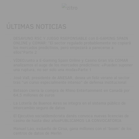
ÚLTIMAS NOTICIAS
.
DESAYUNO RSC Y JUEGO RSEPONSABLE con E-GAMING SPAIN
ONLINE y COMAR: "El sector regulado probablemente no copiará
los mercados predictivos, pero empezará a parecerse a
ellos"Parte 2
.
VÍDEOJunto a E-Gaming Spain Online y Casino Gran Vía COMAR
analizamos el auge de los mercados predictivos: «Pueden suponer
una ruptura, no ser solo una moda»Parte 1
.
José Vall, presidente de ANESAR, desea un feliz verano al sector
tras "un curso especialmente intenso" de defensa institucional
.
Betsson cierra la compra de Rhino Entertainment en Canadá por
64,5 millones de euros
.
La Lotería de Buenos Aires se integra en el sistema público de
intercambio seguro de datos
.
El Ejecutivo socialdemócrata danés convoca nuevas licencias de
casino de hasta diez añosPUBLICAMOS LA CONVOCATORIA
.
Manuel Lao, exdueño de Cirsa, gana millones con el 'boom' de los
centros de datos de Merlin