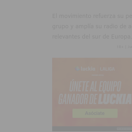
El movimiento refuerza su pe
grupo y amplía su radio de 
relevantes del sur de Europa
18+ | Ju