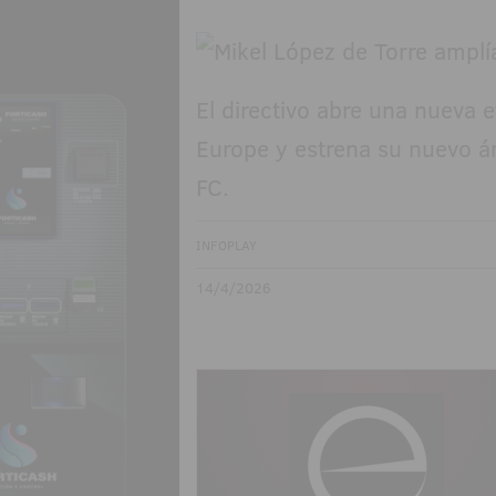
El directivo abre una nueva
Europe y estrena su nuevo ám
FC.
INFOPLAY
14/4/2026