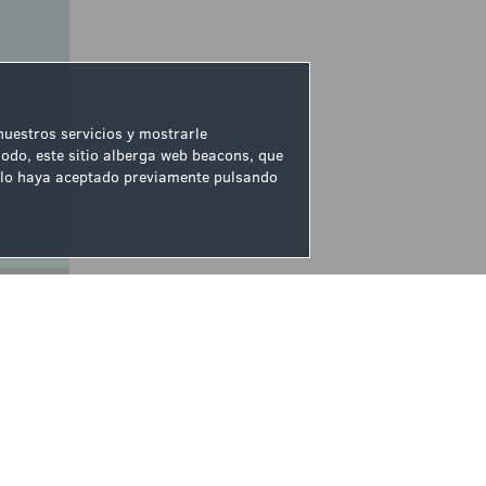
 nuestros servicios y mostrarle
odo, este sitio alberga web beacons, que
ue lo haya aceptado previamente pulsando