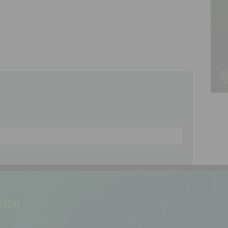
ipación