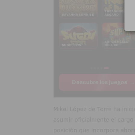
Mikel López de Torre ha inic
asumir oficialmente el carg
posición que incorpora ahor