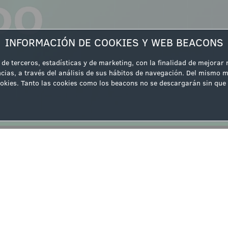
INFORMACIÓN DE COOKIES Y WEB BEACONS
 de terceros, estadísticas y de marketing, con la finalidad de mejorar
cias, a través del análisis de sus hábitos de navegación. Del mismo m
 cookies. Tanto las cookies como los beacons no se descargarán sin q
ortivas en España para la nueva temporada deportiva
de hostelería de Cáceres (2026-2028) incluye a los
bingos
confirma que las comunidades autónomas no pueden
NCE en bares y restaurantes"
 la organización del National Dealer Championships en
ase técnica: del formulario a la credencial
E con E-GAMING SPAIN ONLINE y COMAR: "El sector