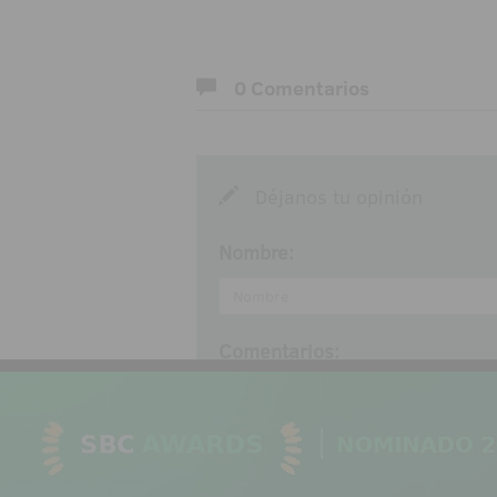
0 Comentarios
Déjanos tu opinión
Nombre:
Comentarios:
Acepto las
normas de partic