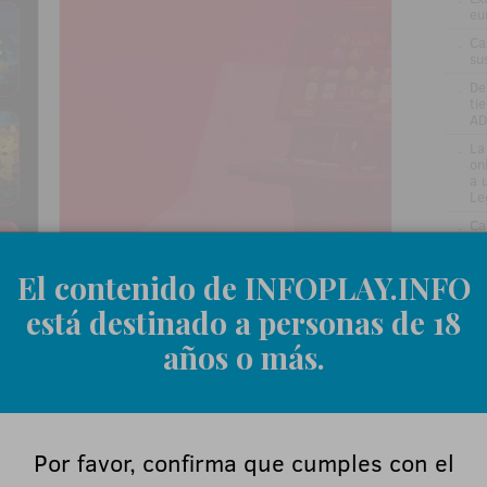
eu
.
Ca
su
.
De
ti
AD
.
La
on
a 
Le
.
Ca
Ap
nu
El contenido de INFOPLAY.INFO
.
LO
está destinado a personas de 18
años o más.
Por favor, confirma que cumples con el