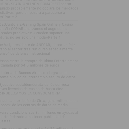
MING SPAIN ONLINE y COMAR: "El sector
gulado probablemente no copiará los mercados
edictivos, pero empezará a parecerse a
los"Parte 2
DEOJunto a E-Gaming Spain Online y Casino
an Vía COMAR analizamos el auge de los
rcados predictivos: «Pueden suponer una
ptura, no ser solo una moda»Parte 1
sé Vall, presidente de ANESAR, desea un feliz
rano al sector tras "un curso especialmente
tenso" de defensa institucional
tsson cierra la compra de Rhino Entertainment
 Canadá por 64,5 millones de euros
 Lotería de Buenos Aires se integra en el
stema público de intercambio seguro de datos
 Ejecutivo socialdemócrata danés convoca
evas licencias de casino de hasta diez
osPUBLICAMOS LA CONVOCATORIA
nuel Lao, exdueño de Cirsa, gana millones con
 'boom' de los centros de datos de Merlin
varra condiciona sus 3,1 millones en ayudas al
porte federado a no tener publicidad de
uestas
tremadura prevé recaudar 24,55 millones de