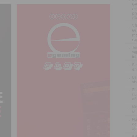
GA
re
pr
el
.
VÍ
Gr
me
ru
.
Jo
ve
in
.
Be
en
.
La
si
.
El
nu
añ
.
Ma
el
.
Na
de
ap
.
Ex