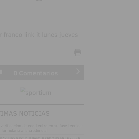
0 Comentarios
TIMAS NOTICIAS
 verificación de edad entra en su fase técnica:
l formulario a la credencial
SAYUNO RSC Y JUEGO RSEPONSABLE con E-