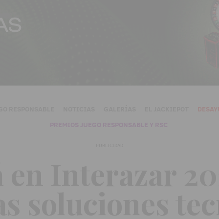
GO RESPONSABLE
NOTICIAS
GALERÍAS
EL JACKIEPOT
DESAY
PREMIOS JUEGO RESPONSABLE Y RSC
PUBLICIDAD
á en Interazar 2
as soluciones te