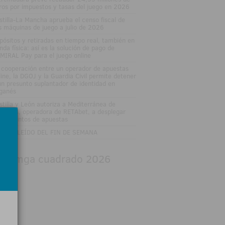
ros por impuestos y tasas del juego en 2026
stilla-La Mancha aprueba el censo fiscal de
s máquinas de juego a julio de 2026
pósitos y retiradas en tiempo real, también en
enda física: así es la solución de pago de
MIRAL Pay para el juego online
 cooperación entre un operador de apuestas
line, la DGOJ y la Guardia Civil permite detener
un presunto suplantador de identidad en
ganés
stilla y León autoriza a Mediterránea de
uestas, operadora de RETAbet, a desplegar
eve puntos de apuestas
 MÁS LEÍDO DEL FIN DE SEMANA