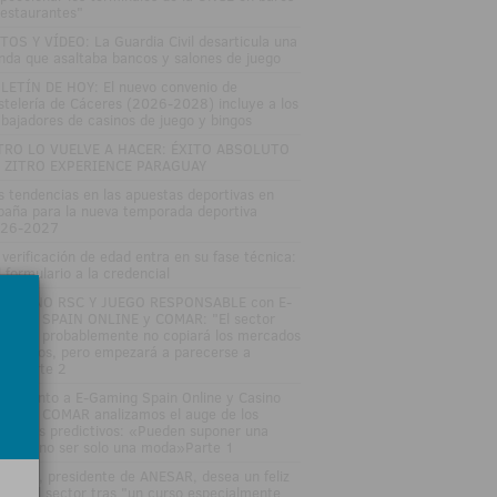
restaurantes"
TOS Y VÍDEO: La Guardia Civil desarticula una
nda que asaltaba bancos y salones de juego
LETÍN DE HOY: El nuevo convenio de
stelería de Cáceres (2026-2028) incluye a los
abajadores de casinos de juego y bingos
TRO LO VUELVE A HACER: ÉXITO ABSOLUTO
 ZITRO EXPERIENCE PARAGUAY
s tendencias en las apuestas deportivas en
paña para la nueva temporada deportiva
26-2027
 verificación de edad entra en su fase técnica:
l formulario a la credencial
SAYUNO RSC Y JUEGO RESPONSABLE con E-
MING SPAIN ONLINE y COMAR: "El sector
gulado probablemente no copiará los mercados
edictivos, pero empezará a parecerse a
los"Parte 2
DEOJunto a E-Gaming Spain Online y Casino
an Vía COMAR analizamos el auge de los
rcados predictivos: «Pueden suponer una
ptura, no ser solo una moda»Parte 1
sé Vall, presidente de ANESAR, desea un feliz
rano al sector tras "un curso especialmente