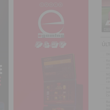
ÚL
.
IN
.
Ra
or
en
.
NO
pr
ce
.
Be
jue
Ce
.
Ra
la
in