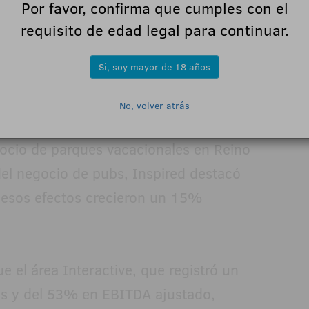
resentado sus resultados del primer
Por favor, confirma que cumples con el
in
ingresos de 57,2 millones de dólares y
.
Be
requisito de edad legal para continuar.
en
millones, lo que supone un crecimiento
.
La
si
Sí, soy mayor de 18 años
riodo del año anterior.
No, volver atrás
dos descendieron un 5% por la
gocio de parques vacacionales en Reino
del negocio de pubs, Inspired destacó
 esos efectos crecieron un 15%
ue el área Interactive, que registró un
s y del 53% en EBITDA ajustado,