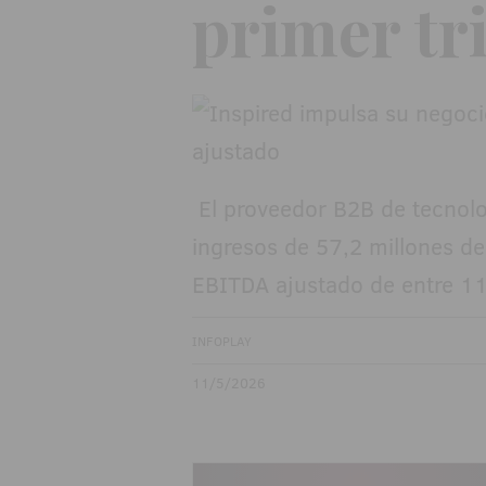
primer tr
El proveedor B2B de tecnolo
ingresos de 57,2 millones de
EBITDA ajustado de entre 11
INFOPLAY
11/5/2026