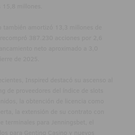
s 15,8 millones.
po también amortizó 13,3 millones de
y recompró 387.230 acciones por 2,6
lancamiento neto aproximado a 3,0
cierre de 2025.
recientes, Inspired destacó su ascenso al
g de proveedores del índice de slots
Unidos, la obtención de licencia como
rta, la extensión de su contrato con
de terminales para Jenningsbet, el
los para Genting Casino y nuevos