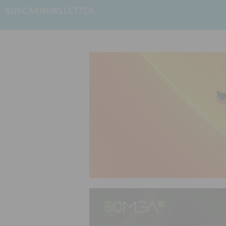
BUSCAR
NEWSLETTER