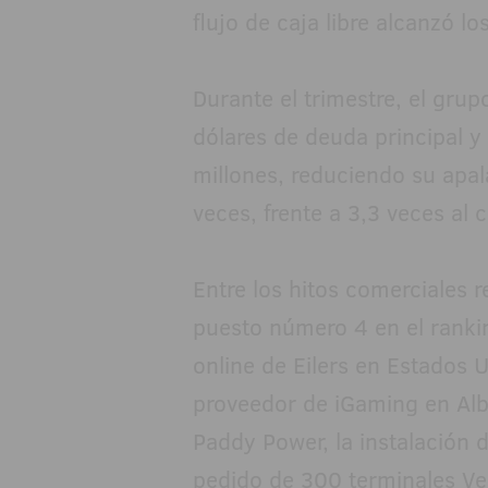
flujo de caja libre alcanzó lo
Durante el trimestre, el gru
dólares de deuda principal 
millones, reduciendo su apa
veces, frente a 3,3 veces al 
Entre los hitos comerciales 
puesto número 4 en el rankin
online de Eilers en Estados 
proveedor de iGaming en Albe
Paddy Power, la instalación 
pedido de 300 terminales Ve