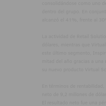
consolidándose como uno d
dentro del grupo. En conjun
alcanzó el 41%, frente al 30
La actividad de Retail Solut
dólares, mientras que Virtua
este último segmento, Inspi
mitad del año gracias a una 
su nuevo producto Virtual So
En términos de rentabilidad, 
neto de 9,2 millones de dólar
El resultado neto fue una pé