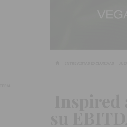
ENTREVISTAS EXCLUSIVAS
JUE
Inspired a
su EBITDA