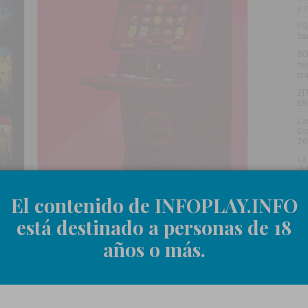
y 
.
FO
ba
.
BO
ho
tr
.
ZI
EN
.
La
Es
20
.
La
de
.
DE
GA
El contenido de INFOPLAY.INFO
re
pr
está destinado a personas de 18
el
años o más.
.
VÍ
Gr
me
ru
.
Jo
ve