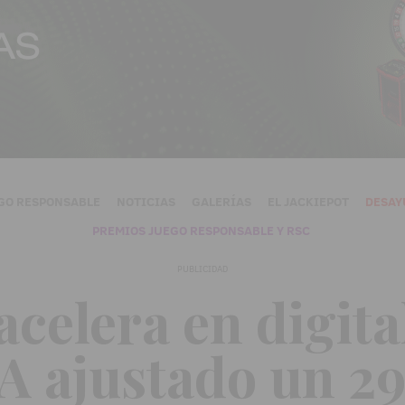
GO RESPONSABLE
NOTICIAS
GALERÍAS
EL JACKIEPOT
DESAY
PREMIOS JUEGO RESPONSABLE Y RSC
PUBLICIDAD
celera en digital
 ajustado un 29