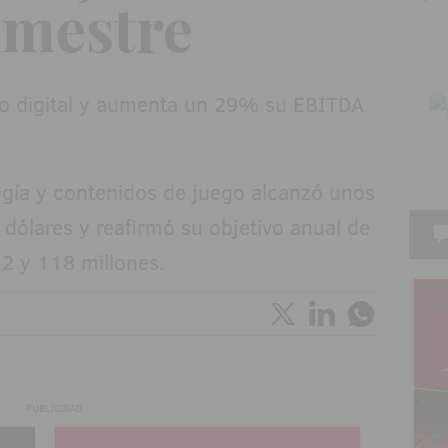
imestre
gía y contenidos de juego alcanzó unos
 dólares y reafirmó su objetivo anual de
2 y 118 millones.
PUBLICIDAD