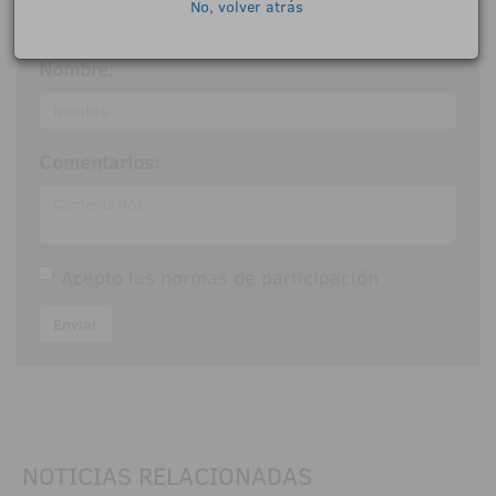
No, volver atrás
Déjanos tu opinión
Nombre:
Comentarios:
Acepto las
normas de participación
Enviar
NOTICIAS RELACIONADAS