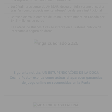
una ruptura, no ser solo una moda»Parte 1
.
José Vall, presidente de ANESAR, desea un feliz verano al sector
tras "un curso especialmente intenso" de defensa institucional
.
Betsson cierra la compra de Rhino Entertainment en Canadá por
64,5 millones de euros
.
La Lotería de Buenos Aires se integra en el sistema público de
intercambio seguro de datos
Siguiente noticia: UN ESTUPENDO VÍDEO DE LA DGOJ:
Cecilia Pastor explica cómo actuar si aparecen ganancias
de juego online no reconocidas en la Renta