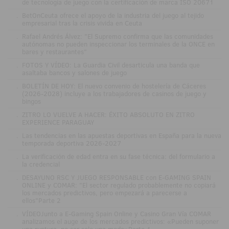
de tecnología de juego con la certificación de marca ISO 20671
.
BetOnCeuta ofrece el apoyo de la industria del juego al tejido
empresarial tras la crisis vivida en Ceuta
.
Rafael Andrés Álvez: "El Supremo confirma que las comunidades
autónomas no pueden inspeccionar los terminales de la ONCE en
bares y restaurantes"
.
FOTOS Y VÍDEO: La Guardia Civil desarticula una banda que
asaltaba bancos y salones de juego
.
BOLETÍN DE HOY: El nuevo convenio de hostelería de Cáceres
(2026-2028) incluye a los trabajadores de casinos de juego y
bingos
.
ZITRO LO VUELVE A HACER: ÉXITO ABSOLUTO EN ZITRO
EXPERIENCE PARAGUAY
.
Las tendencias en las apuestas deportivas en España para la nueva
temporada deportiva 2026-2027
.
La verificación de edad entra en su fase técnica: del formulario a
la credencial
.
DESAYUNO RSC Y JUEGO RESPONSABLE con E-GAMING SPAIN
ONLINE y COMAR: "El sector regulado probablemente no copiará
los mercados predictivos, pero empezará a parecerse a
ellos"Parte 2
.
VÍDEOJunto a E-Gaming Spain Online y Casino Gran Vía COMAR
analizamos el auge de los mercados predictivos: «Pueden suponer