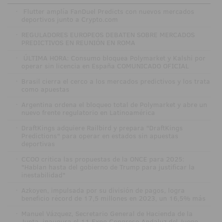
·
Flutter amplía FanDuel Predicts con nuevos mercados
deportivos junto a Crypto.com
·
REGULADORES EUROPEOS DEBATEN SOBRE MERCADOS
PREDICTIVOS EN REUNIÓN EN ROMA
·
ÚLTIMA HORA: Consumo bloquea Polymarket y Kalshi por
operar sin licencia en España COMUNICADO OFICIAL
·
Brasil cierra el cerco a los mercados predictivos y los trata
como apuestas
·
Argentina ordena el bloqueo total de Polymarket y abre un
nuevo frente regulatorio en Latinoamérica
·
DraftKings adquiere Railbird y prepara "DraftKings
Predictions" para operar en estados sin apuestas
deportivas
·
CCOO critica las propuestas de la ONCE para 2025:
"Hablan hasta del gobierno de Trump para justificar la
inestabilidad"
·
Azkoyen, impulsada por su división de pagos, logra
beneficio récord de 17,5 millones en 2023, un 16,5% más
·
Manuel Vázquez, Secretario General de Hacienda de la
Junta, inaugura el 11 Expo Congreso Andaluz del Juego