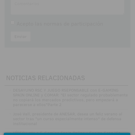
Acepto las
normas de participación
Enviar
NOTICIAS RELACIONADAS
·
DESAYUNO RSC Y JUEGO RSEPONSABLE con E-GAMING
SPAIN ONLINE y COMAR: "El sector regulado probablemente
no copiará los mercados predictivos, pero empezará a
parecerse a ellos"Parte 2
·
José Vall, presidente de ANESAR, desea un feliz verano al
sector tras "un curso especialmente intenso" de defensa
institucional
·
VÍDEOJunto a E-Gaming Spain Online y Casino Gran Vía