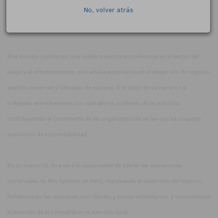
No, volver atrás
presencia en el mercado peruano, uno de los territorios clave dentro de su
plan de expansión regional.
Ana Aniceto cuenta con una sólida trayectoria profesional en el sector del
juego y el entretenimiento, con amplia experiencia en el desarrollo de negocio,
gestión comercial y liderazgo de equipos. A lo largo de su carrera ha
trabajado estrechamente con operadores y clientes de la industria,
contribuyendo al crecimiento de las organizaciones en las que ha ocupado
posiciones de responsabilidad.
En su nuevo rol, Ana será la responsable de liderar las operaciones
comerciales de Win Systems en Perú, impulsando el desarrollo del negocio,
fortaleciendo las relaciones con clientes y socios estratégicos, y consolidando
la posición de la compañía en el mercado local.