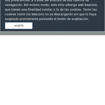
sus preferencias, a través del análisis de sus hábitos de
·
Symphony y Money Grab: las nuevas estrellas de Win
Systems brillan en ICE 2025
navegación. Del mismo modo, este sitio alberga web beacons,
que tienen una finalidad similar a la de las cookies. Tanto las
·
Win Systems y sus innovaciones revolucionarias se
cookies como los beacons no se descargarán sin que lo haya
preparan para brillar en ICE Barcelona 2025
aceptado previamente pulsando el botón de aceptación.
ACEPTO
ÚLTIMAS NOTICIAS
.
DESAYUNO RSC Y JUEGO RSEPONSABLE con E-GAMING SPAIN
ONLINE y COMAR: "El sector regulado probablemente no copiará
los mercados predictivos, pero empezará a parecerse a
ellos"Parte 2
.
VÍDEOJunto a E-Gaming Spain Online y Casino Gran Vía COMAR