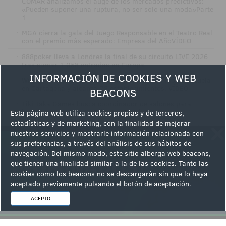
COMAR analizamos el auge de los mercados predictivos:
«Pueden suponer una ruptura, no ser solo una moda»Parte
1
·
MGA cierra la gala del Juego Responsable en el Teatro Real
con el premio más esperado: Empresa del AñoVÍDEO
·
888poker lleva a Londres la final de su circuito LIVE 2026
tras sumar 1.058 entradas en Europa
INFORMACIÓN DE COOKIES Y WEB
·
Winner Group-CIRSA Colombia abre Casino Río Serrezuela
en Cartagena y alcanza 78 establecimientos. VÍDEO
BEACONS
·
Tiki Taka Games busca coordinador de salones para
impulsar su red en Castilla-La Mancha
Esta página web utiliza cookies propias y de terceros,
estadísticas y de marketing, con la finalidad de mejorar
·
VÍDEONoche de alto voltaje y emoción en el Teatro Real:
nuestros servicios y mostrarle información relacionada con
ACORDJOC, galardonada en una velada marcada por el
sus preferencias, a través del análisis de sus hábitos de
recuerdo a Miquel Suqué y Joan Devesa
navegación. Del mismo modo, este sitio alberga web beacons,
·
VÍDEO: ADMIRAL ESG refuerza la formación de sus equipos
que tienen una finalidad similar a la de las cookies. Tanto las
para garantizar una atención responsable y transparente
cookies como los beacons no se descargarán sin que lo haya
aceptado previamente pulsando el botón de aceptación.
ACEPTO