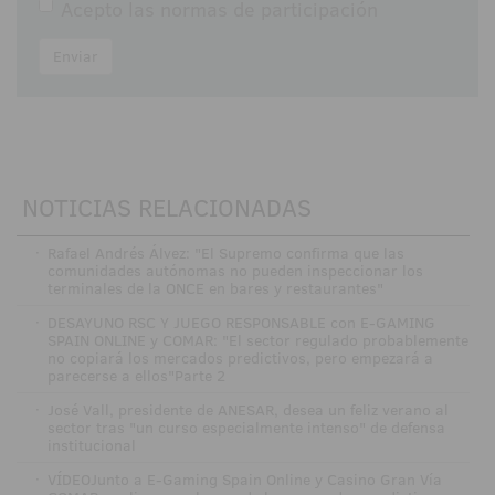
Acepto las
normas de participación
Enviar
NOTICIAS RELACIONADAS
·
Rafael Andrés Álvez: "El Supremo confirma que las
comunidades autónomas no pueden inspeccionar los
terminales de la ONCE en bares y restaurantes"
·
DESAYUNO RSC Y JUEGO RESPONSABLE con E-GAMING
SPAIN ONLINE y COMAR: "El sector regulado probablemente
no copiará los mercados predictivos, pero empezará a
parecerse a ellos"Parte 2
·
José Vall, presidente de ANESAR, desea un feliz verano al
sector tras "un curso especialmente intenso" de defensa
institucional
·
VÍDEOJunto a E-Gaming Spain Online y Casino Gran Vía