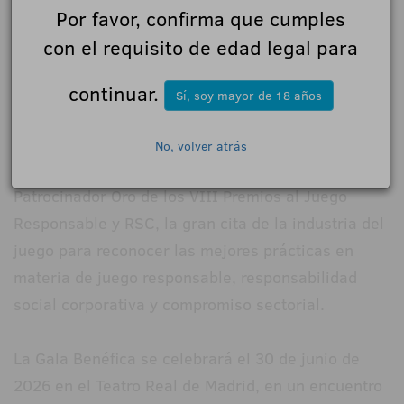
Por favor, confirma que cumples
con el requisito de edad legal para
continuar.
Sí, soy mayor de 18 años
Infinity Gaming, empresa de Antonio Martínez
No, volver atrás
Alcázar, CEO y propietario, se incorpora como
Patrocinador Oro de los VIII Premios al Juego
Responsable y RSC, la gran cita de la industria del
juego para reconocer las mejores prácticas en
materia de juego responsable, responsabilidad
social corporativa y compromiso sectorial.
La Gala Benéfica se celebrará el 30 de junio de
2026 en el Teatro Real de Madrid, en un encuentro