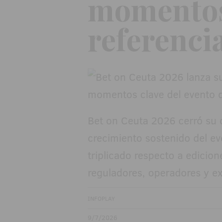
momentos 
referenci
Bet on Ceuta 2026 cerró su 
crecimiento sostenido del ev
triplicado respecto a edicion
reguladores, operadores y e
INFOPLAY
9/7/2026