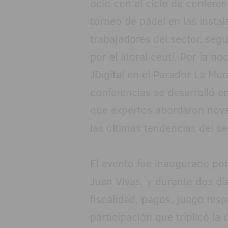
ocio con el ciclo de confere
torneo de pádel en las insta
trabajadores del sector, segu
por el litoral ceutí. Por la 
JDigital en el Parador La Mur
conferencias se desarrolló en
que expertos abordaron nove
las últimas tendencias del se
El evento fue inaugurado po
Juan Vivas, y durante dos d
fiscalidad, pagos, juego res
participación que triplicó la 