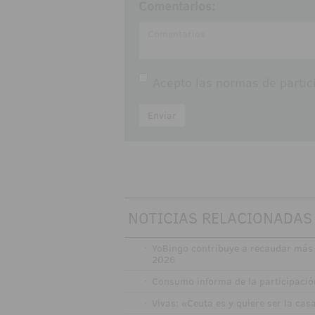
Comentarios:
Acepto las
normas de partic
Enviar
NOTICIAS RELACIONADAS
·
YoBingo contribuye a recaudar más
2026
·
Consumo informa de la participació
·
Vivas: «Ceuta es y quiere ser la cas