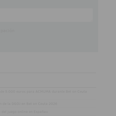
ipación
 de 5.000 euros para ACMUMA durante Bet on Ceuta
n de la DGOJ en Bet on Ceuta 2026
a del juego online en España»