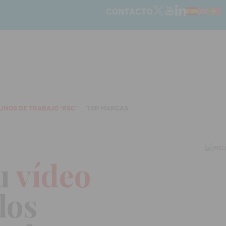
CONTACTO
UNOS DE TRABAJO 'RSC'
TOP MARCAS
u
vídeo
los