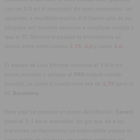
con un 2-0 en el marcador. En esos momentos, las
apuestas a resultado exacto 4-0 fueron una de las
elegidas por muchos usuarios a resultado exacto y
que el FC Barcelona pasaba la eliminatoria se
movía entre entre cuotas
3,75
,
4,0
y cuota
5,0
...
El equipo de Luis Enrique marcaba el 3-0 a los
pocos minutos y aunque el
PSG
seguía siendo
favorito, la cuota a clasificarse era de
2,75
para el
FC
Barcelona
.
Pero aquí se produce un punto de inflexión:
Cavani
pone el 3-1 en el marcador. Un gol que da a los
franceses un favoritismo ya indiscutible porque el
valor doble de los goles en campo contrario en