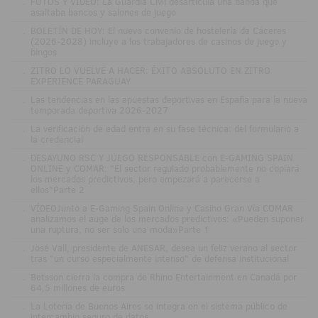
.
FOTOS Y VÍDEO: La Guardia Civil desarticula una banda que
asaltaba bancos y salones de juego
.
BOLETÍN DE HOY: El nuevo convenio de hostelería de Cáceres
(2026-2028) incluye a los trabajadores de casinos de juego y
bingos
.
ZITRO LO VUELVE A HACER: ÉXITO ABSOLUTO EN ZITRO
EXPERIENCE PARAGUAY
.
Las tendencias en las apuestas deportivas en España para la nueva
temporada deportiva 2026-2027
.
La verificación de edad entra en su fase técnica: del formulario a
la credencial
.
DESAYUNO RSC Y JUEGO RESPONSABLE con E-GAMING SPAIN
ONLINE y COMAR: "El sector regulado probablemente no copiará
los mercados predictivos, pero empezará a parecerse a
ellos"Parte 2
.
VÍDEOJunto a E-Gaming Spain Online y Casino Gran Vía COMAR
analizamos el auge de los mercados predictivos: «Pueden suponer
una ruptura, no ser solo una moda»Parte 1
.
José Vall, presidente de ANESAR, desea un feliz verano al sector
tras "un curso especialmente intenso" de defensa institucional
.
Betsson cierra la compra de Rhino Entertainment en Canadá por
64,5 millones de euros
.
La Lotería de Buenos Aires se integra en el sistema público de
intercambio seguro de datos