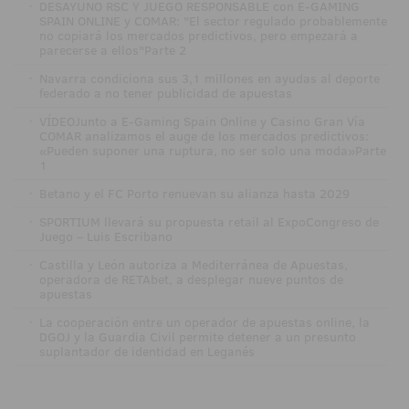
·
DESAYUNO RSC Y JUEGO RESPONSABLE con E-GAMING
SPAIN ONLINE y COMAR: "El sector regulado probablemente
no copiará los mercados predictivos, pero empezará a
parecerse a ellos"Parte 2
·
Navarra condiciona sus 3,1 millones en ayudas al deporte
federado a no tener publicidad de apuestas
·
VÍDEOJunto a E-Gaming Spain Online y Casino Gran Vía
COMAR analizamos el auge de los mercados predictivos:
«Pueden suponer una ruptura, no ser solo una moda»Parte
1
·
Betano y el FC Porto renuevan su alianza hasta 2029
·
SPORTIUM llevará su propuesta retail al ExpoCongreso de
Juego – Luis Escribano
·
Castilla y León autoriza a Mediterránea de Apuestas,
operadora de RETAbet, a desplegar nueve puntos de
apuestas
·
La cooperación entre un operador de apuestas online, la
DGOJ y la Guardia Civil permite detener a un presunto
suplantador de identidad en Leganés