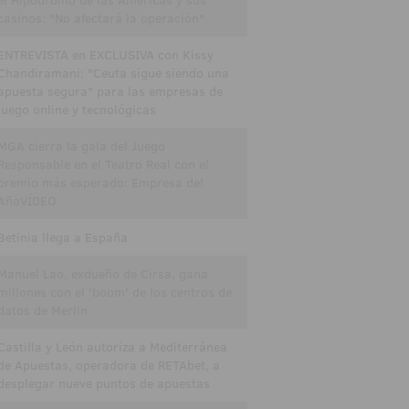
el Hipódromo de las Américas y sus
casinos: "No afectará la operación"
ENTREVISTA en EXCLUSIVA con Kissy
Chandiramani: "Ceuta sigue siendo una
apuesta segura" para las empresas de
juego online y tecnológicas
MGA cierra la gala del Juego
Responsable en el Teatro Real con el
premio más esperado: Empresa del
AñoVÍDEO
Betinia llega a España
Manuel Lao, exdueño de Cirsa, gana
millones con el 'boom' de los centros de
datos de Merlin
Castilla y León autoriza a Mediterránea
de Apuestas, operadora de RETAbet, a
desplegar nueve puntos de apuestas