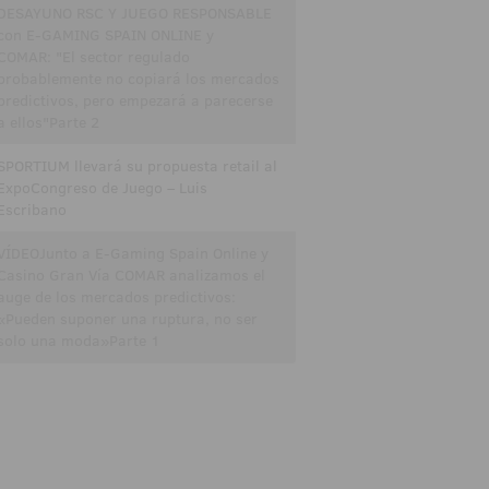
DESAYUNO RSC Y JUEGO RESPONSABLE
con E-GAMING SPAIN ONLINE y
COMAR: "El sector regulado
probablemente no copiará los mercados
predictivos, pero empezará a parecerse
a ellos"Parte 2
SPORTIUM llevará su propuesta retail al
ExpoCongreso de Juego – Luis
Escribano
VÍDEOJunto a E-Gaming Spain Online y
Casino Gran Vía COMAR analizamos el
auge de los mercados predictivos:
«Pueden suponer una ruptura, no ser
solo una moda»Parte 1