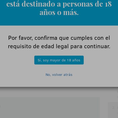
r del juego español debe exhibir su transparencia, su
Jue
está destinado a personas de 18
miso diario y trabajo constante y duro con las
años o más.
, María José Gallardo, Carlos Duelo, embajadores
que poner una alfombra impoluta, blanca e
 trabajando por la industria con la cabeza bien alta
Por favor, confirma que cumples con el
able.
requisito de edad legal para continuar.
Sí, soy mayor de 18 años
L
No, volver atrás
1.
n
2.