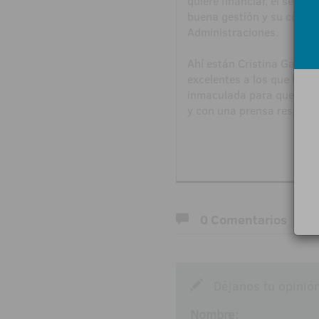
quiere financiar, el secto
buena gestión y su compro
Administraciones.
Ahí están Cristina García
excelentes a los que hay 
inmaculada para que sigan
y con una prensa respons
0 Comentarios
Déjanos tu opinió
Nombre: