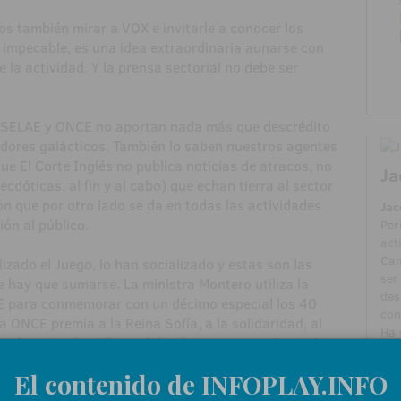
 también mirar a VOX e invitarle a conocer los
impecable, es una idea extraordinaria aunarse con
 la actividad. Y la prensa sectorial no debe ser
e SELAE y ONCE no aportan nada más que descrédito
adores galácticos. También lo saben nuestros agentes
que El Corte Inglés no publica noticias de atracos, no
Ja
ecdóticas, al fin y al cabo) que echan tierra al sector
n que por otro lado se da en todas las actividades
Jac
ón al público.
Per
act
Cam
ado el Juego, lo han socializado y estas son las
ser
 hay que sumarse. La ministra Montero utiliza la
des
 para conmemorar con un décimo especial los 40
con
a ONCE premia a la Reina Sofía, a la solidaridad, al
Ha 
, los grandes pilares del país son un gran incentivo
AZA
spaña y la Industria del Juego privada no debe estar
sie
El contenido de INFOPLAY.INFO
ira, los grandes fondos quieren invertir, la banca
pub