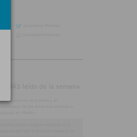
go.
Jacqueline Mecinas
Jacqueline Mecinas
O MÁS leído de la semana
Los 65 casinos de Codere y el
Hipódromo de las Américas saldrán a
subasta en México
EN EXCLUSIVA Codere responde a la
subasta del SAT y descarta impacto en