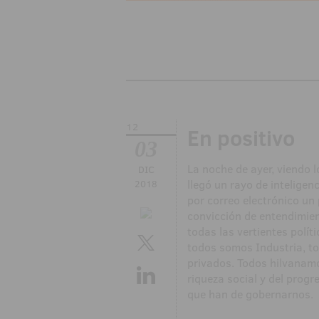
12
En positivo
03
La noche de ayer, viendo 
DIC
llegó un rayo de intelige
2018
por correo electrónico u
convicción de entendimien
todas las vertientes polí
todos somos Industria, t
privados. Todos hilvanamo
riqueza social y del progr
que han de gobernarnos.