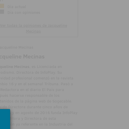
31
Día actual
Día con opiniones
Ver todas la opiniones de Jacqueline
Mecinas
cqueline Mecinas
queline Mecinas
, es Licenciada en
iodismo. Directora de InfoPlay. Su
ividad profesional comenzó en la revista
bio 16 y en el semanal Tribuna. Pasó a
 Redactora en el diario El País para
pués hacerse responsable de los
tenidos de la página web de Sogecable.
sido Directora durante cinco años de
Rplus y en agosto de 2016 funda InfoPlay
ndo Editora y Directora de esta
licación ya referente en la Industria del