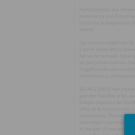
Puntualizando que debemos
números de una Industria 
todos los protagonistas de
menos.
Las noticias negativas d
y así lo saben estos oper
del sector privado. Igual 
sé qué pintan noticias (an
magnificando una situació
comerciales y con exposici
SELAE y ONCE han normaliz
grandes hazañas a las que
imagen impoluta de SELAE
años de la Constitución. L
compromiso. Efectivamente
para seguir sosteniendo E
al margen. El mundo nos m