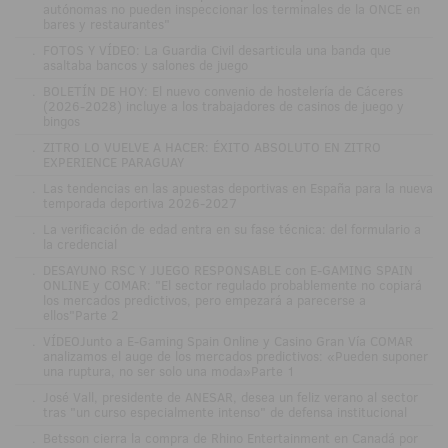
autónomas no pueden inspeccionar los terminales de la ONCE en
bares y restaurantes"
.
FOTOS Y VÍDEO: La Guardia Civil desarticula una banda que
asaltaba bancos y salones de juego
.
BOLETÍN DE HOY: El nuevo convenio de hostelería de Cáceres
(2026-2028) incluye a los trabajadores de casinos de juego y
bingos
.
ZITRO LO VUELVE A HACER: ÉXITO ABSOLUTO EN ZITRO
EXPERIENCE PARAGUAY
.
Las tendencias en las apuestas deportivas en España para la nueva
temporada deportiva 2026-2027
.
La verificación de edad entra en su fase técnica: del formulario a
la credencial
.
DESAYUNO RSC Y JUEGO RESPONSABLE con E-GAMING SPAIN
ONLINE y COMAR: "El sector regulado probablemente no copiará
los mercados predictivos, pero empezará a parecerse a
ellos"Parte 2
.
VÍDEOJunto a E-Gaming Spain Online y Casino Gran Vía COMAR
analizamos el auge de los mercados predictivos: «Pueden suponer
una ruptura, no ser solo una moda»Parte 1
.
José Vall, presidente de ANESAR, desea un feliz verano al sector
tras "un curso especialmente intenso" de defensa institucional
.
Betsson cierra la compra de Rhino Entertainment en Canadá por