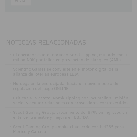
Enviar
NOTICIAS RELACIONADAS
·
El operador estatal noruego Norsk Tipping, multado con 1
millón NOK por fallos en prevención de blanqueo (AML)
·
Scientific Games se convierte en el motor digital de la
alianza de loterías europeas LEIA
·
Noruega en la encrucijada: hacia un nuevo modelo de
regulación del juego ONLINE
·
Críticas a la estatal Norsk Tipping por incumplir su misión
social y ocultar relaciones con proveedores controvertidos
·
Scout Gaming Group: crecimiento del 87% en ingresos en
el tercer trimestre y mejora en EBITDA
·
Scout Gaming Group amplía el acuerdo con bet365 para
México y Canadá