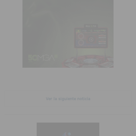
Ver la siguiente noticia