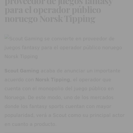
proveedor de juegos fantasy
para el operador público
noruego Norsk Tipping
Scout Gaming
acaba de anunciar un importante
acuerdo con
Norsk Tipping
, el operador que
cuenta con el monopolio del juego público en
Noruega. De este modo, uno de los mercados
donde los fantasy sports cuentan con mayor
popularidad, verá a Scout como su principal actor
en cuanto a producto.