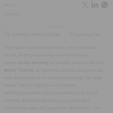
INFOPLAY
20/2/2020
PUBLICIDAD
Tras haber sido seleccionado como proveedor
oficial, la empresa sueca líder en Fantasy
Sports
Scout Gaming
ha firmado un acuerdo con
Norsk Tipping
, el operador público de juegos de
azar del estado en el mercado noruego. De esta
forma “
Norsk Tipping es un cliente
estratégicamente muy importante para Scout
Gaming. Noruega también es un país bien
establecido para los jugadores de Fantasy. Con