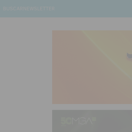
BUSCAR
NEWSLETTER