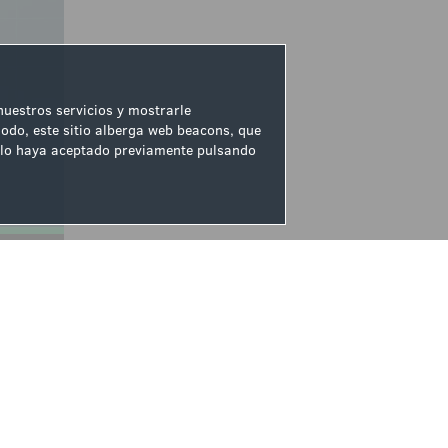
 nuestros servicios y mostrarle
odo, este sitio alberga web beacons, que
ue lo haya aceptado previamente pulsando