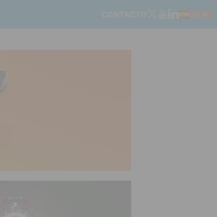
CONTACTO