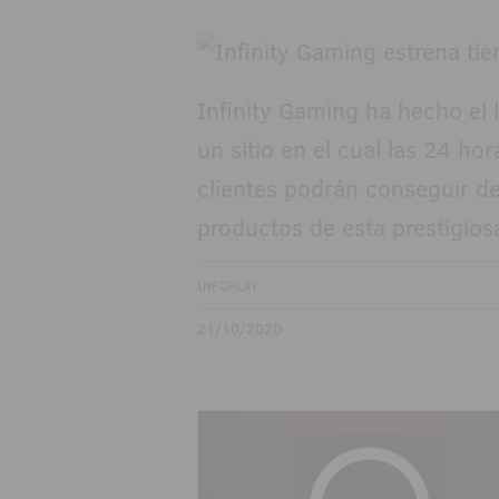
Infinity Gaming ha hecho el l
un sitio en el cual las 24 hor
clientes podrán conseguir de
productos de esta prestigios
INFOPLAY
21/10/2020