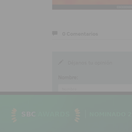
0 Comentarios
Déjanos tu opinión
Nombre:
Comentarios: