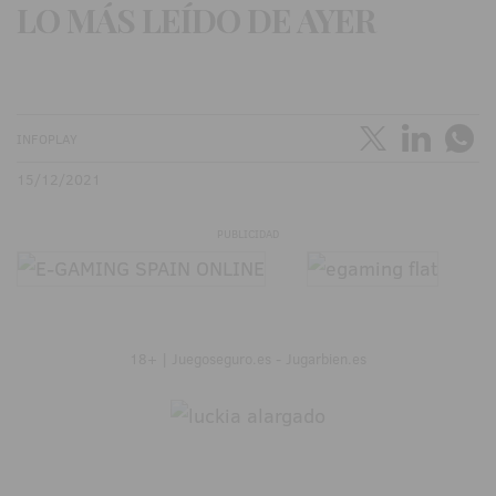
LO MÁS LEÍDO DE AYER
INFOPLAY
15/12/2021
PUBLICIDAD
18+ | Juegoseguro.es - Jugarbien.es