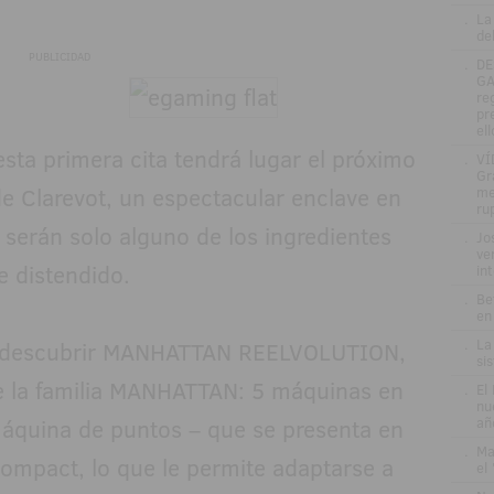
.
La
de
PUBLICIDAD
.
DE
GA
re
pr
el
ta primera cita tendrá lugar el próximo
.
VÍ
Gr
e Clarevot, un espectacular enclave en
me
ru
serán solo alguno de los ingredientes
.
Jo
ve
e distendido.
in
.
Be
en
.
La
a descubrir MANHATTAN REELVOLUTION,
si
de la familia MANHATTAN: 5 máquinas en
.
El
nu
áquina de puntos – que se presenta en
añ
.
Ma
ompact, lo que le permite adaptarse a
el