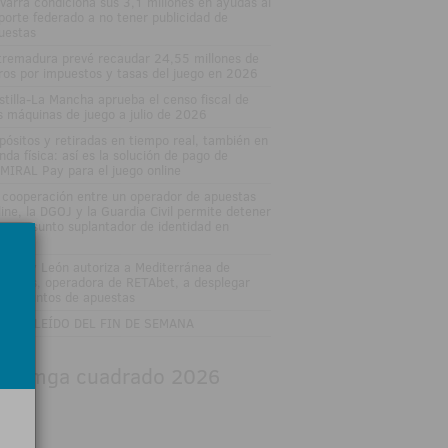
varra condiciona sus 3,1 millones en ayudas al
porte federado a no tener publicidad de
uestas
tremadura prevé recaudar 24,55 millones de
ros por impuestos y tasas del juego en 2026
stilla-La Mancha aprueba el censo fiscal de
s máquinas de juego a julio de 2026
pósitos y retiradas en tiempo real, también en
enda física: así es la solución de pago de
MIRAL Pay para el juego online
 cooperación entre un operador de apuestas
line, la DGOJ y la Guardia Civil permite detener
un presunto suplantador de identidad en
ganés
stilla y León autoriza a Mediterránea de
uestas, operadora de RETAbet, a desplegar
eve puntos de apuestas
 MÁS LEÍDO DEL FIN DE SEMANA