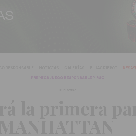
GO RESPONSABLE
NOTICIAS
GALERÍAS
EL JACKIEPOT
DESAY
PREMIOS JUEGO RESPONSABLE Y RSC
PUBLICIDAD
erá la primera pa
o MANHATTAN