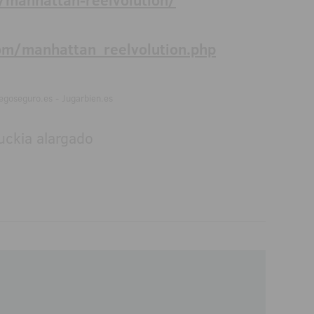
/manhattan-reelvolution/
om/manhattan_reelvolution.php
egoseguro.es - Jugarbien.es