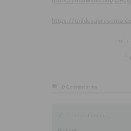
https://unidesa.com/juego
https://unidesapresenta.c
18+ | Ju
0 Comentarios
Déjanos tu opinión
Nombre: