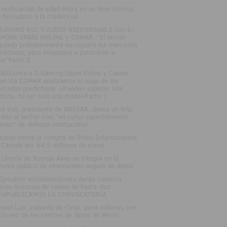
 verificación de edad entra en su fase técnica:
l formulario a la credencial
SAYUNO RSC Y JUEGO RSEPONSABLE con E-
MING SPAIN ONLINE y COMAR: "El sector
gulado probablemente no copiará los mercados
edictivos, pero empezará a parecerse a
los"Parte 2
DEOJunto a E-Gaming Spain Online y Casino
an Vía COMAR analizamos el auge de los
rcados predictivos: «Pueden suponer una
ptura, no ser solo una moda»Parte 1
sé Vall, presidente de ANESAR, desea un feliz
rano al sector tras "un curso especialmente
tenso" de defensa institucional
tsson cierra la compra de Rhino Entertainment
 Canadá por 64,5 millones de euros
 Lotería de Buenos Aires se integra en el
stema público de intercambio seguro de datos
 Ejecutivo socialdemócrata danés convoca
evas licencias de casino de hasta diez
osPUBLICAMOS LA CONVOCATORIA
nuel Lao, exdueño de Cirsa, gana millones con
 'boom' de los centros de datos de Merlin