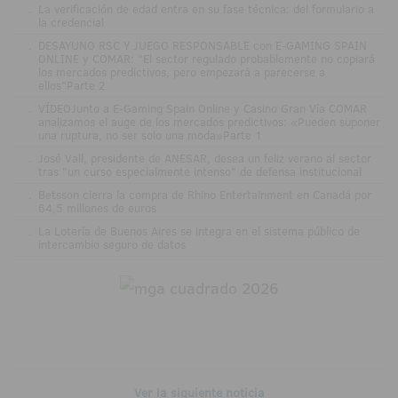
.
La verificación de edad entra en su fase técnica: del formulario a
la credencial
.
DESAYUNO RSC Y JUEGO RESPONSABLE con E-GAMING SPAIN
ONLINE y COMAR: "El sector regulado probablemente no copiará
los mercados predictivos, pero empezará a parecerse a
ellos"Parte 2
.
VÍDEOJunto a E-Gaming Spain Online y Casino Gran Vía COMAR
analizamos el auge de los mercados predictivos: «Pueden suponer
una ruptura, no ser solo una moda»Parte 1
.
José Vall, presidente de ANESAR, desea un feliz verano al sector
tras "un curso especialmente intenso" de defensa institucional
.
Betsson cierra la compra de Rhino Entertainment en Canadá por
64,5 millones de euros
.
La Lotería de Buenos Aires se integra en el sistema público de
intercambio seguro de datos
Ver la siguiente noticia