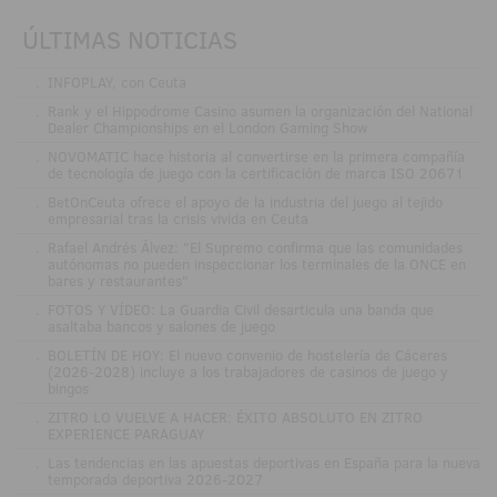
ÚLTIMAS NOTICIAS
.
INFOPLAY, con Ceuta
.
Rank y el Hippodrome Casino asumen la organización del National
Dealer Championships en el London Gaming Show
.
NOVOMATIC hace historia al convertirse en la primera compañía
de tecnología de juego con la certificación de marca ISO 20671
.
BetOnCeuta ofrece el apoyo de la industria del juego al tejido
empresarial tras la crisis vivida en Ceuta
.
Rafael Andrés Álvez: "El Supremo confirma que las comunidades
autónomas no pueden inspeccionar los terminales de la ONCE en
bares y restaurantes"
.
FOTOS Y VÍDEO: La Guardia Civil desarticula una banda que
asaltaba bancos y salones de juego
.
BOLETÍN DE HOY: El nuevo convenio de hostelería de Cáceres
(2026-2028) incluye a los trabajadores de casinos de juego y
bingos
.
ZITRO LO VUELVE A HACER: ÉXITO ABSOLUTO EN ZITRO
EXPERIENCE PARAGUAY
.
Las tendencias en las apuestas deportivas en España para la nueva
temporada deportiva 2026-2027