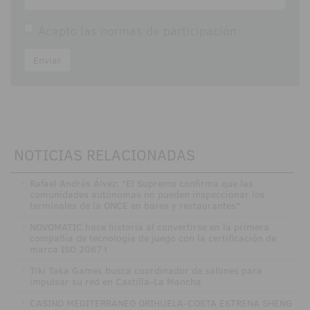
Acepto las
normas de participación
Enviar
NOTICIAS RELACIONADAS
·
Rafael Andrés Álvez: "El Supremo confirma que las
comunidades autónomas no pueden inspeccionar los
terminales de la ONCE en bares y restaurantes"
·
NOVOMATIC hace historia al convertirse en la primera
compañía de tecnología de juego con la certificación de
marca ISO 20671
·
Tiki Taka Games busca coordinador de salones para
impulsar su red en Castilla-La Mancha
·
CASINO MEDITERRÁNEO ORIHUELA-COSTA ESTRENA SHENG