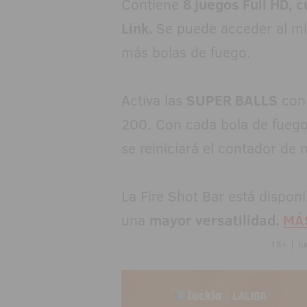
Contiene
8 juegos Full HD, 
Link.
Se puede acceder al mi
más bolas de fuego.
Activa las
SUPER BALLS
con 
200. Con cada bola de fuego
se reiniciará el contador de 
La Fire Shot Bar está dispon
una
mayor versatilidad.
MÁ
18+ | Ju