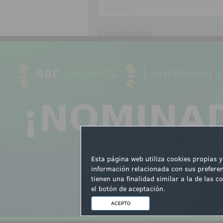
Comentarios:
Acepto las
normas de partic
Enviar
Esta página web utiliza cookies propias y
información relacionada con sus preferen
tienen una finalidad similar a la de las
NOTICIAS RELACIONADAS
el botón de aceptación.
ACEPTO
·
UNIDESA IMPULSA SU EBITDA MÁS
MANHATTAN PREMIUM