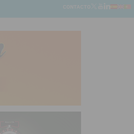
CONTACTO