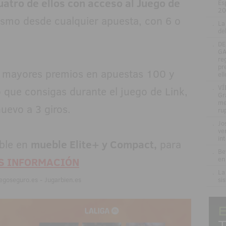
cuatro de ellos con acceso al Juego de
Es
20
smo desde cualquier apuesta, con 6 o
.
La
de
.
DE
GA
re
pr
mayores premios en apuestas 100 y
el
.
VÍ
 que consigas durante el juego de Link,
Gr
me
nuevo a 3 giros.
ru
.
Jo
ve
in
ible en
mueble Elite+ y Compact,
para
.
Be
S INFORMACIÓN
en
.
La
egoseguro.es - Jugarbien.es
si