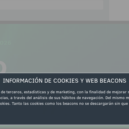
ipación
INFORMACIÓN DE COOKIES Y WEB BEACONS
 de terceros, estadísticas y de marketing, con la finalidad de mejorar
cias, a través del análisis de sus hábitos de navegación. Del mismo m
 cookies. Tanto las cookies como los beacons no se descargarán sin q
 DE UN 17% DE LA MANO DE MANHATTAN MAGIC Y