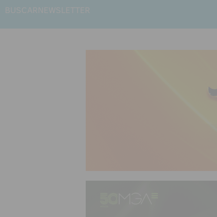
BUSCAR
NEWSLETTER