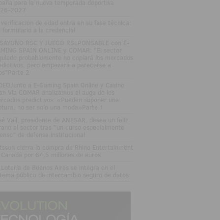
paña para la nueva temporada deportiva
26-2027
 verificación de edad entra en su fase técnica:
l formulario a la credencial
SAYUNO RSC Y JUEGO RSEPONSABLE con E-
MING SPAIN ONLINE y COMAR: "El sector
gulado probablemente no copiará los mercados
edictivos, pero empezará a parecerse a
los"Parte 2
DEOJunto a E-Gaming Spain Online y Casino
an Vía COMAR analizamos el auge de los
rcados predictivos: «Pueden suponer una
ptura, no ser solo una moda»Parte 1
sé Vall, presidente de ANESAR, desea un feliz
rano al sector tras "un curso especialmente
tenso" de defensa institucional
tsson cierra la compra de Rhino Entertainment
 Canadá por 64,5 millones de euros
 Lotería de Buenos Aires se integra en el
stema público de intercambio seguro de datos