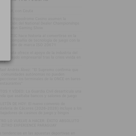
FOPLAY, con Ceuta
nk y el Hippodrome Casino asumen la
ganización del National Dealer Championships
 el London Gaming Show
VOMATIC hace historia al convertirse en la
imera compañía de tecnología de juego con la
rtificación de marca ISO 20671
tOnCeuta ofrece el apoyo de la industria del
go al tejido empresarial tras la crisis vivida en
uta
fael Andrés Álvez: "El Supremo confirma que
s comunidades autónomas no pueden
speccionar los terminales de la ONCE en bares
restaurantes"
TOS Y VÍDEO: La Guardia Civil desarticula una
nda que asaltaba bancos y salones de juego
LETÍN DE HOY: El nuevo convenio de
stelería de Cáceres (2026-2028) incluye a los
abajadores de casinos de juego y bingos
TRO LO VUELVE A HACER: ÉXITO ABSOLUTO
 ZITRO EXPERIENCE PARAGUAY
s tendencias en las apuestas deportivas en