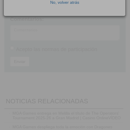
No, volver atrás
Comentarios:
Acepto las
normas de participación
Enviar
NOTICIAS RELACIONADAS
·
MGA Games entrega en Melilla el título de The Operators'
Tournament 2025-26 a Gran Madrid | Casino OnlineVÍDEO
·
MGA Games despliega toda la emoción con Dragones