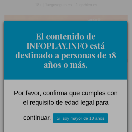
18+ | Juegoseguro.es - Jugarbien.es
El contenido de
INFOPLAY.INFO está
destinado a personas de 18
años o más.
0 Comentarios
Por favor, confirma que cumples con
el requisito de edad legal para
Déjanos tu opinión
continuar.
Sí, soy mayor de 18 años
Nombre: