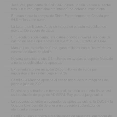
.
José Vall, presidente de ANESAR, desea un feliz verano al sector
tras "un curso especialmente intenso" de defensa institucional
.
Betsson cierra la compra de Rhino Entertainment en Canadá por
64,5 millones de euros
.
La Lotería de Buenos Aires se integra en el sistema público de
intercambio seguro de datos
.
El Ejecutivo socialdemócrata danés convoca nuevas licencias de
casino de hasta diez añosPUBLICAMOS LA CONVOCATORIA
.
Manuel Lao, exdueño de Cirsa, gana millones con el 'boom' de los
centros de datos de Merlin
.
Navarra condiciona sus 3,1 millones en ayudas al deporte federado
a no tener publicidad de apuestas
.
Extremadura prevé recaudar 24,55 millones de euros por
impuestos y tasas del juego en 2026
.
Castilla-La Mancha aprueba el censo fiscal de sus máquinas de
juego a julio de 2026
.
Depósitos y retiradas en tiempo real, también en tienda física: así
es la solución de pago de ADMIRAL Pay para el juego online
.
La cooperación entre un operador de apuestas online, la DGOJ y la
Guardia Civil permite detener a un presunto suplantador de
identidad en Leganés
.
Castilla y León autoriza a Mediterránea de Apuestas, operadora de