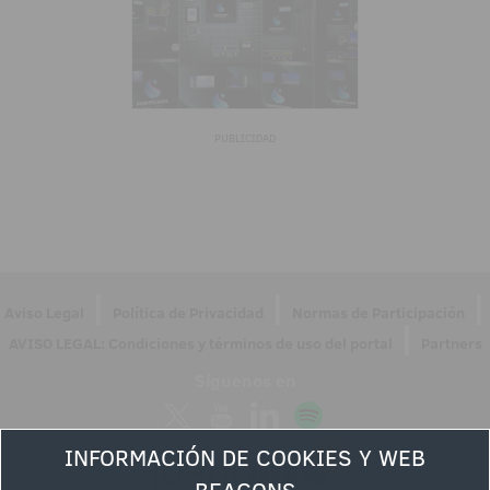
PUBLICIDAD
|
|
|
Aviso Legal
Política de Privacidad
Normas de Participación
|
AVISO LEGAL: Condiciones y términos de uso del portal
Partners
Síguenos en
INFORMACIÓN DE COOKIES Y WEB