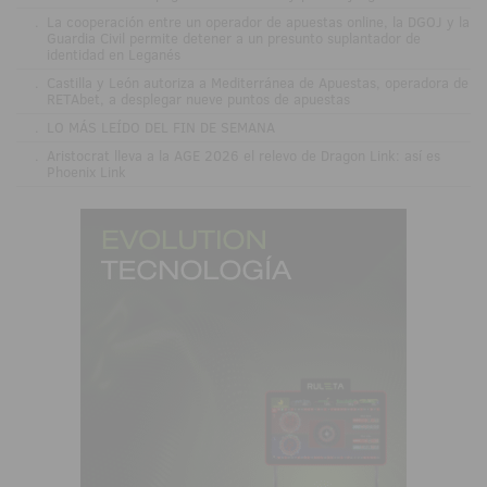
.
La cooperación entre un operador de apuestas online, la DGOJ y la
Guardia Civil permite detener a un presunto suplantador de
identidad en Leganés
.
Castilla y León autoriza a Mediterránea de Apuestas, operadora de
RETAbet, a desplegar nueve puntos de apuestas
.
LO MÁS LEÍDO DEL FIN DE SEMANA
.
Aristocrat lleva a la AGE 2026 el relevo de Dragon Link: así es
Phoenix Link