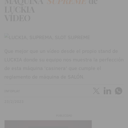
MÁQUINA
'SUPREME
' de
LUCKIA
VÍDEO
Que mejor que un vídeo desde el propio stand de
LUCKIA donde su equipo nos muestra la perfección
de esta máquina 'casinera' que cumple el
reglamento de máquina de SALÓN.
INFOPLAY
23/2/2023
PUBLICIDAD