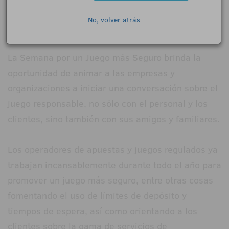
MP. El acto también contó con el apoyo del DCMS y
No, volver atrás
de la Comisión del Juego.
La Semana por un Juego más Seguro brinda la
oportunidad de animar a las empresas y
organizaciones a iniciar una conversación sobre el
juego responsable, no sólo con el personal y los
clientes, sino también con sus amigos y familiares.
Los operadores de apuestas y juegos regulados ya
trabajan incansablemente durante todo el año para
promover un juego más seguro, entre otras cosas
fomentando el uso de límites de depósito y
tiempos de espera, así como orientando a los
clientes sobre la gama de servicios de