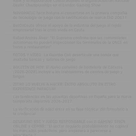
.
Rank y el Hippodrome Casino asumen la organización del National
Dealer Championships en el London Gaming Show
.
NOVOMATIC hace historia al convertirse en la primera compañía
de tecnología de juego con la certificación de marca ISO 20671
.
BetOnCeuta ofrece el apoyo de la industria del juego al tejido
empresarial tras la crisis vivida en Ceuta
.
Rafael Andrés Álvez: "El Supremo confirma que las comunidades
autónomas no pueden inspeccionar los terminales de la ONCE en
bares y restaurantes"
.
FOTOS Y VÍDEO: La Guardia Civil desarticula una banda que
asaltaba bancos y salones de juego
.
BOLETÍN DE HOY: El nuevo convenio de hostelería de Cáceres
(2026-2028) incluye a los trabajadores de casinos de juego y
bingos
.
ZITRO LO VUELVE A HACER: ÉXITO ABSOLUTO EN ZITRO
EXPERIENCE PARAGUAY
.
Las tendencias en las apuestas deportivas en España para la nueva
temporada deportiva 2026-2027
.
La verificación de edad entra en su fase técnica: del formulario a
la credencial
.
DESAYUNO RSC Y JUEGO RESPONSABLE con E-GAMING SPAIN
ONLINE y COMAR: "El sector regulado probablemente no copiará
los mercados predictivos, pero empezará a parecerse a
ellos"Parte 2