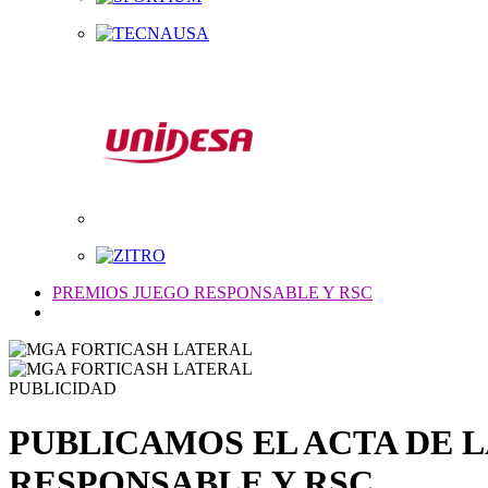
PREMIOS JUEGO RESPONSABLE Y RSC
PUBLICIDAD
PUBLICAMOS EL ACTA DE L
RESPONSABLE Y RSC