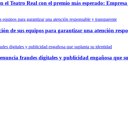
en el Teatro Real con el premio más esperado: Empre
 de sus equipos para garantizar una atención respon
nuncia fraudes digitales y publicidad engañosa que su