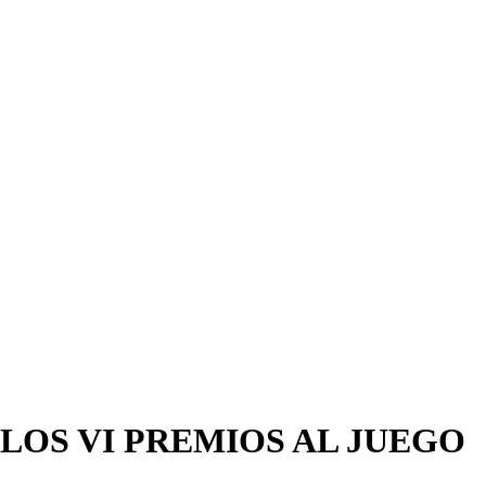
LOS VI PREMIOS AL JUEGO