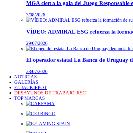
MGA cierra la gala del Juego Responsable 
3/08/2026
VÍDEO: ADMIRAL ESG refuerza la formación
29/07/2026
El operador estatal La Banca de Uruguay de
28/07/2026
NOTICIAS
GALERÍAS
EL JACKIEPOT
DESAYUNOS DE TRABAJO 'RSC'
TOP MARCAS