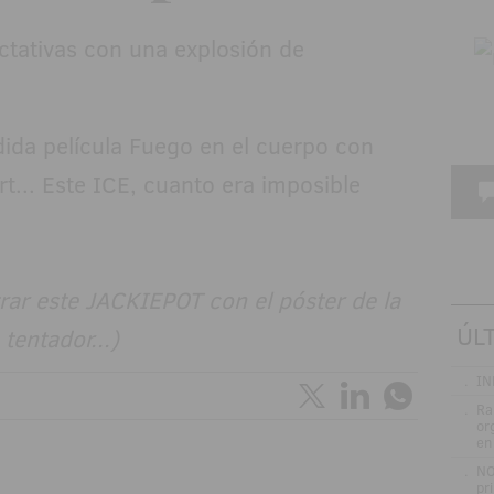
ndida película Fuego en el cuerpo con
t... Este ICE, cuanto era imposible
trar este JACKIEPOT con el póster de la
ÚL
tentador...)
.
IN
.
Ra
or
en
.
NO
pr