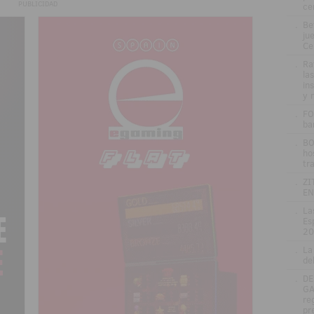
PUBLICIDAD
ce
.
Be
jue
Ce
.
Ra
la
in
y 
.
FO
ba
.
BO
ho
tr
.
ZI
EN
.
La
Es
20
.
La
de
.
DE
GA
re
pr