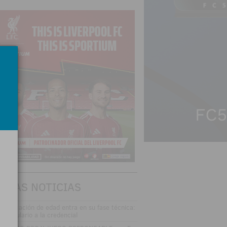
TIMAS NOTICIAS
 verificación de edad entra en su fase técnica:
l formulario a la credencial