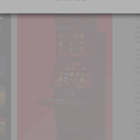
.
DE
GA
re
pr
el
.
VÍ
Gr
me
ru
.
Jo
ve
in
.
Be
en
.
La
si
.
El
nu
añ
.
Ma
el
.
Na
de
ap