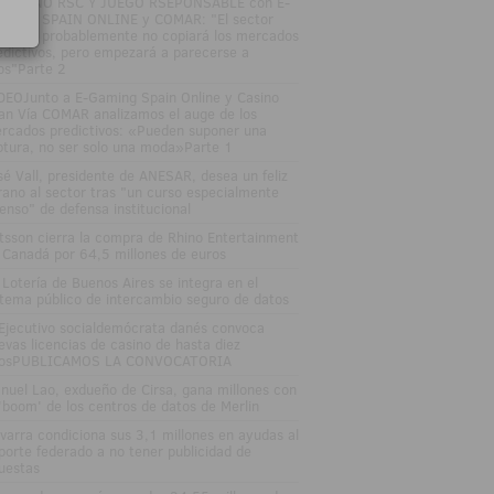
SAYUNO RSC Y JUEGO RSEPONSABLE con E-
MING SPAIN ONLINE y COMAR: "El sector
gulado probablemente no copiará los mercados
edictivos, pero empezará a parecerse a
los"Parte 2
DEOJunto a E-Gaming Spain Online y Casino
an Vía COMAR analizamos el auge de los
rcados predictivos: «Pueden suponer una
ptura, no ser solo una moda»Parte 1
sé Vall, presidente de ANESAR, desea un feliz
rano al sector tras "un curso especialmente
tenso" de defensa institucional
tsson cierra la compra de Rhino Entertainment
 Canadá por 64,5 millones de euros
 Lotería de Buenos Aires se integra en el
stema público de intercambio seguro de datos
 Ejecutivo socialdemócrata danés convoca
evas licencias de casino de hasta diez
osPUBLICAMOS LA CONVOCATORIA
nuel Lao, exdueño de Cirsa, gana millones con
 'boom' de los centros de datos de Merlin
varra condiciona sus 3,1 millones en ayudas al
porte federado a no tener publicidad de
uestas