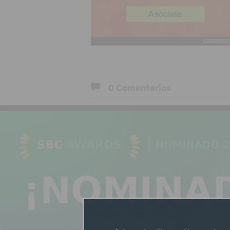
0 Comentarios
Déjanos tu opinión
Nombre:
Comentarios: