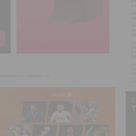
.
Ex
eu
.
Ca
su
.
De
ti
AD
.
La
on
a 
Le
.
Ca
Ap
nu
egoseguro.es - Jugarbien.es
.
LO