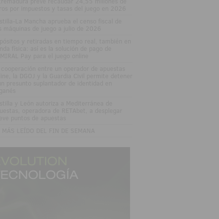
tremadura prevé recaudar 24,55 millones de
ros por impuestos y tasas del juego en 2026
stilla-La Mancha aprueba el censo fiscal de
s máquinas de juego a julio de 2026
pósitos y retiradas en tiempo real, también en
enda física: así es la solución de pago de
MIRAL Pay para el juego online
 cooperación entre un operador de apuestas
line, la DGOJ y la Guardia Civil permite detener
un presunto suplantador de identidad en
ganés
stilla y León autoriza a Mediterránea de
uestas, operadora de RETAbet, a desplegar
eve puntos de apuestas
 MÁS LEÍDO DEL FIN DE SEMANA