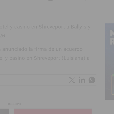
 anunciado la firma de un acuerdo
el y casino en Shreveport (Luisiana) a
PUBLICIDAD