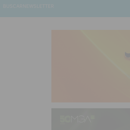
BUSCAR
NEWSLETTER