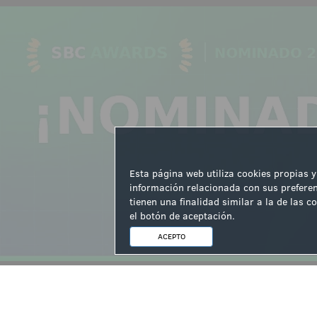
Esta página web utiliza cookies propias y
información relacionada con sus preferen
tienen una finalidad similar a la de las
el botón de aceptación.
0 Comentarios
ACEPTO
Déjanos tu opinión