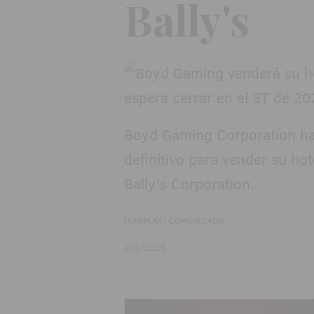
Bally's
Boyd Gaming Corporation ha
definitivo para vender su hot
Bally's Corporation.
INFOPLAY/ COMUNICADO
2/3/2026