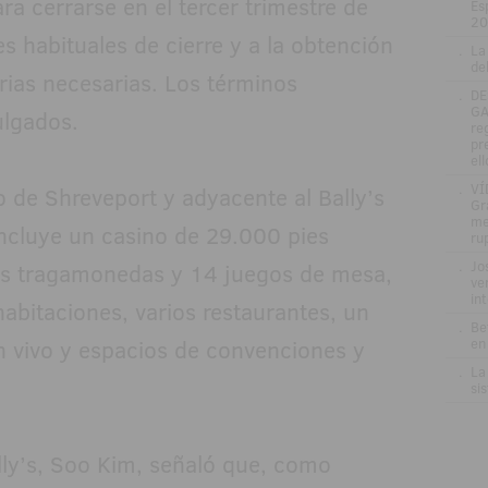
ra cerrarse en el tercer trimestre de
Es
20
s habituales de cierre y a la obtención
.
La
de
rias necesarias. Los términos
.
DE
GA
ulgados.
re
pr
el
.
VÍ
ro de Shreveport y adyacente al Bally’s
Gr
me
incluye un casino de 29.000 pies
ru
.
Jo
s tragamonedas y 14 juegos de mesa,
ve
in
abitaciones, varios restaurantes, un
.
Be
n vivo y espacios de convenciones y
en
.
La
si
lly’s, Soo Kim, señaló que, como