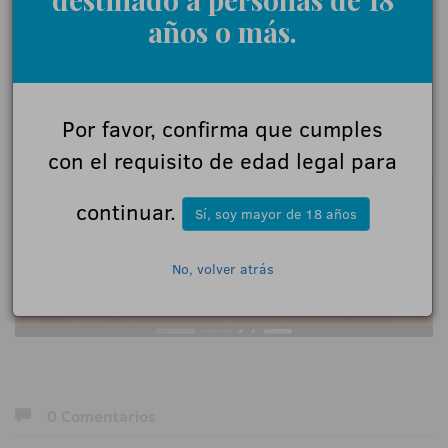
años o más.
Por favor, confirma que cumples
18+ | Juegoseguro.es - Jugarbien.es
con el requisito de edad legal para
continuar.
Sí, soy mayor de 18 años
No, volver atrás
0 Comentarios