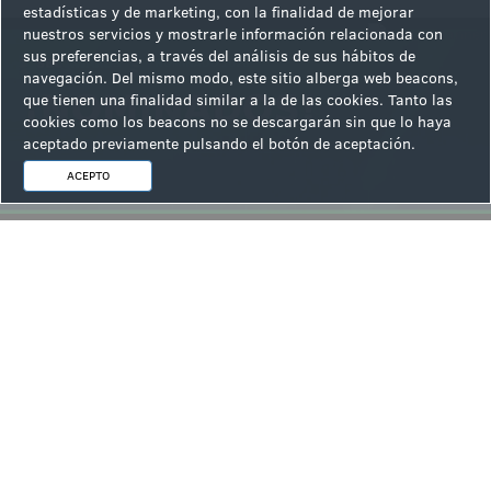
estadísticas y de marketing, con la finalidad de mejorar
nuestros servicios y mostrarle información relacionada con
sus preferencias, a través del análisis de sus hábitos de
Siguiente noticia: Orenes plantea 12 restaurantes, eventos
navegación. Del mismo modo, este sitio alberga web beacons,
y ocio para el nuevo mercado de La Plasa en Torrevieja
que tienen una finalidad similar a la de las cookies. Tanto las
cookies como los beacons no se descargarán sin que lo haya
aceptado previamente pulsando el botón de aceptación.
ACEPTO