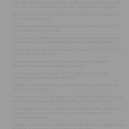
.
José Vall, presidente de ANESAR, desea un feliz verano al sector
tras "un curso especialmente intenso" de defensa institucional
.
Betsson cierra la compra de Rhino Entertainment en Canadá por
64,5 millones de euros
.
La Lotería de Buenos Aires se integra en el sistema público de
intercambio seguro de datos
.
El Ejecutivo socialdemócrata danés convoca nuevas licencias de
casino de hasta diez añosPUBLICAMOS LA CONVOCATORIA
.
Manuel Lao, exdueño de Cirsa, gana millones con el 'boom' de los
centros de datos de Merlin
.
Navarra condiciona sus 3,1 millones en ayudas al deporte
federado a no tener publicidad de apuestas
.
Extremadura prevé recaudar 24,55 millones de euros por
impuestos y tasas del juego en 2026
.
Castilla-La Mancha aprueba el censo fiscal de sus máquinas de
juego a julio de 2026
.
Depósitos y retiradas en tiempo real, también en tienda física: así
es la solución de pago de ADMIRAL Pay para el juego online
.
La cooperación entre un operador de apuestas online, la DGOJ y la
Guardia Civil permite detener a un presunto suplantador de
identidad en Leganés
.
Castilla y León autoriza a Mediterránea de Apuestas, operadora de
RETAbet, a desplegar nueve puntos de apuestas