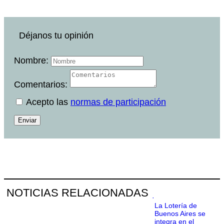
Déjanos tu opinión
Nombre:
Comentarios:
Acepto las
normas de participación
Enviar
NOTICIAS RELACIONADAS
·
La Lotería de
Buenos Aires se
integra en el