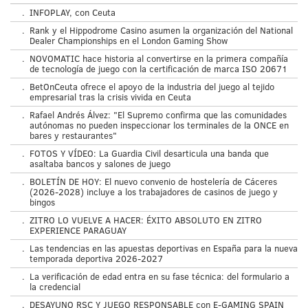
.
INFOPLAY, con Ceuta
.
Rank y el Hippodrome Casino asumen la organización del National
Dealer Championships en el London Gaming Show
.
NOVOMATIC hace historia al convertirse en la primera compañía
de tecnología de juego con la certificación de marca ISO 20671
.
BetOnCeuta ofrece el apoyo de la industria del juego al tejido
empresarial tras la crisis vivida en Ceuta
.
Rafael Andrés Álvez: "El Supremo confirma que las comunidades
autónomas no pueden inspeccionar los terminales de la ONCE en
bares y restaurantes"
.
FOTOS Y VÍDEO: La Guardia Civil desarticula una banda que
asaltaba bancos y salones de juego
.
BOLETÍN DE HOY: El nuevo convenio de hostelería de Cáceres
(2026-2028) incluye a los trabajadores de casinos de juego y
bingos
.
ZITRO LO VUELVE A HACER: ÉXITO ABSOLUTO EN ZITRO
EXPERIENCE PARAGUAY
.
Las tendencias en las apuestas deportivas en España para la nueva
temporada deportiva 2026-2027
.
La verificación de edad entra en su fase técnica: del formulario a
la credencial
.
DESAYUNO RSC Y JUEGO RESPONSABLE con E-GAMING SPAIN