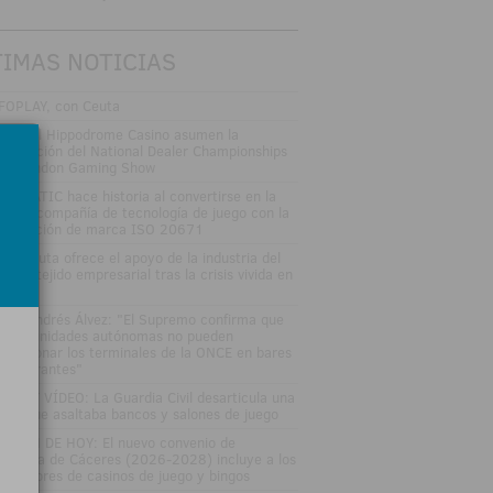
TIMAS NOTICIAS
FOPLAY, con Ceuta
nk y el Hippodrome Casino asumen la
ganización del National Dealer Championships
 el London Gaming Show
VOMATIC hace historia al convertirse en la
imera compañía de tecnología de juego con la
rtificación de marca ISO 20671
tOnCeuta ofrece el apoyo de la industria del
go al tejido empresarial tras la crisis vivida en
uta
fael Andrés Álvez: "El Supremo confirma que
s comunidades autónomas no pueden
speccionar los terminales de la ONCE en bares
restaurantes"
TOS Y VÍDEO: La Guardia Civil desarticula una
nda que asaltaba bancos y salones de juego
LETÍN DE HOY: El nuevo convenio de
stelería de Cáceres (2026-2028) incluye a los
abajadores de casinos de juego y bingos