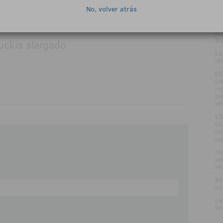
.
ZI
No, volver atrás
EN
egoseguro.es - Jugarbien.es
.
La
Es
20
.
La
de
.
DE
GA
re
pr
el
.
VÍ
Gr
me
ru
.
Jo
ve
in
.
Be
en
.
La
si