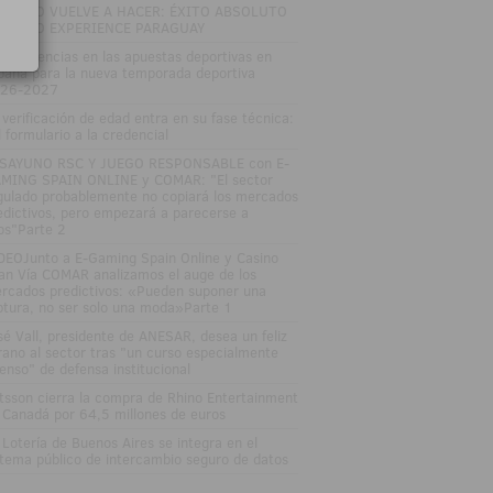
TRO LO VUELVE A HACER: ÉXITO ABSOLUTO
 ZITRO EXPERIENCE PARAGUAY
s tendencias en las apuestas deportivas en
paña para la nueva temporada deportiva
26-2027
 verificación de edad entra en su fase técnica:
l formulario a la credencial
SAYUNO RSC Y JUEGO RESPONSABLE con E-
MING SPAIN ONLINE y COMAR: "El sector
gulado probablemente no copiará los mercados
edictivos, pero empezará a parecerse a
los"Parte 2
DEOJunto a E-Gaming Spain Online y Casino
an Vía COMAR analizamos el auge de los
rcados predictivos: «Pueden suponer una
ptura, no ser solo una moda»Parte 1
sé Vall, presidente de ANESAR, desea un feliz
rano al sector tras "un curso especialmente
tenso" de defensa institucional
tsson cierra la compra de Rhino Entertainment
 Canadá por 64,5 millones de euros
 Lotería de Buenos Aires se integra en el
stema público de intercambio seguro de datos