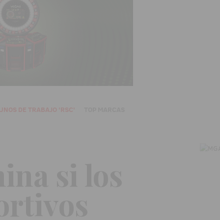
UNOS DE TRABAJO 'RSC'
TOP MARCAS
ina si los
ortivos