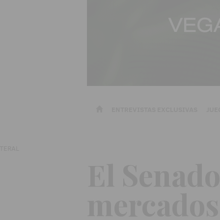
ENTREVISTAS EXCLUSIVAS
JUE
El Senado
mercados 