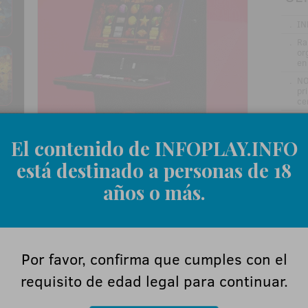
.
IN
.
Ra
or
en
.
NO
pr
ce
.
Be
jue
Ce
El contenido de INFOPLAY.INFO
.
Ra
está destinado a personas de 18
la
in
años o más.
y 
.
FO
ba
.
BO
ho
Por favor, confirma que cumples con el
tr
.
ZI
requisito de edad legal para continuar.
EN
.
La