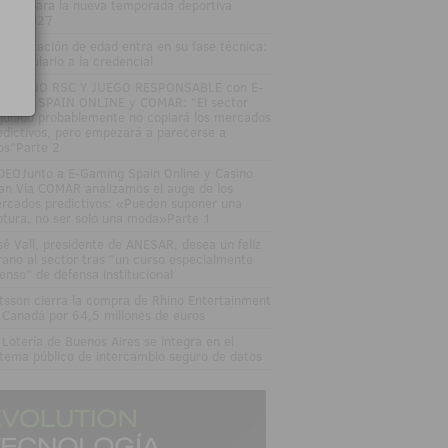
paña para la nueva temporada deportiva
26-2027
 verificación de edad entra en su fase técnica:
l formulario a la credencial
SAYUNO RSC Y JUEGO RESPONSABLE con E-
MING SPAIN ONLINE y COMAR: "El sector
gulado probablemente no copiará los mercados
edictivos, pero empezará a parecerse a
los"Parte 2
DEOJunto a E-Gaming Spain Online y Casino
an Vía COMAR analizamos el auge de los
rcados predictivos: «Pueden suponer una
ptura, no ser solo una moda»Parte 1
sé Vall, presidente de ANESAR, desea un feliz
rano al sector tras "un curso especialmente
tenso" de defensa institucional
tsson cierra la compra de Rhino Entertainment
 Canadá por 64,5 millones de euros
 Lotería de Buenos Aires se integra en el
stema público de intercambio seguro de datos