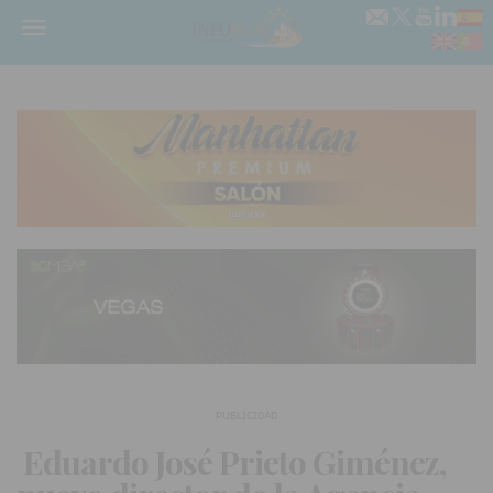
Menú
PUBLICIDAD
Eduardo José Prieto Giménez,