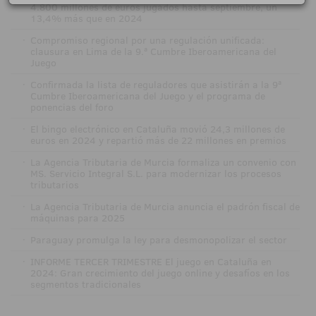
4.800 millones de euros jugados hasta septiembre, un
13,4% más que en 2024
·
Compromiso regional por una regulación unificada:
clausura en Lima de la 9.ª Cumbre Iberoamericana del
Juego
·
Confirmada la lista de reguladores que asistirán a la 9ª
Cumbre Iberoamericana del Juego y el programa de
ponencias del foro
·
El bingo electrónico en Cataluña movió 24,3 millones de
euros en 2024 y repartió más de 22 millones en premios
·
La Agencia Tributaria de Murcia formaliza un convenio con
MS. Servicio Integral S.L. para modernizar los procesos
tributarios
·
La Agencia Tributaria de Murcia anuncia el padrón fiscal de
máquinas para 2025
·
Paraguay promulga la ley para desmonopolizar el sector
·
INFORME TERCER TRIMESTRE El juego en Cataluña en
2024: Gran crecimiento del juego online y desafíos en los
segmentos tradicionales