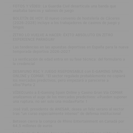
.
FOTOS Y VÍDEO: La Guardia Civil desarticula una banda que
asaltaba bancos y salones de juego
.
BOLETÍN DE HOY: El nuevo convenio de hostelería de Cáceres
(2026-2028) incluye a los trabajadores de casinos de juego y
bingos
.
ZITRO LO VUELVE A HACER: ÉXITO ABSOLUTO EN ZITRO
EXPERIENCE PARAGUAY
.
Las tendencias en las apuestas deportivas en España para la nueva
temporada deportiva 2026-2027
.
La verificación de edad entra en su fase técnica: del formulario a
la credencial
.
DESAYUNO RSC Y JUEGO RSEPONSABLE con E-GAMING SPAIN
ONLINE y COMAR: "El sector regulado probablemente no copiará
los mercados predictivos, pero empezará a parecerse a
ellos"Parte 2
.
VÍDEOJunto a E-Gaming Spain Online y Casino Gran Vía COMAR
analizamos el auge de los mercados predictivos: «Pueden suponer
una ruptura, no ser solo una moda»Parte 1
.
José Vall, presidente de ANESAR, desea un feliz verano al sector
tras "un curso especialmente intenso" de defensa institucional
.
Betsson cierra la compra de Rhino Entertainment en Canadá por
64,5 millones de euros