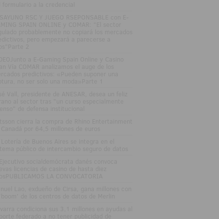
l formulario a la credencial
SAYUNO RSC Y JUEGO RSEPONSABLE con E-
MING SPAIN ONLINE y COMAR: "El sector
gulado probablemente no copiará los mercados
edictivos, pero empezará a parecerse a
los"Parte 2
DEOJunto a E-Gaming Spain Online y Casino
an Vía COMAR analizamos el auge de los
rcados predictivos: «Pueden suponer una
ptura, no ser solo una moda»Parte 1
sé Vall, presidente de ANESAR, desea un feliz
rano al sector tras "un curso especialmente
tenso" de defensa institucional
tsson cierra la compra de Rhino Entertainment
 Canadá por 64,5 millones de euros
 Lotería de Buenos Aires se integra en el
stema público de intercambio seguro de datos
 Ejecutivo socialdemócrata danés convoca
evas licencias de casino de hasta diez
osPUBLICAMOS LA CONVOCATORIA
nuel Lao, exdueño de Cirsa, gana millones con
 'boom' de los centros de datos de Merlin
varra condiciona sus 3,1 millones en ayudas al
porte federado a no tener publicidad de