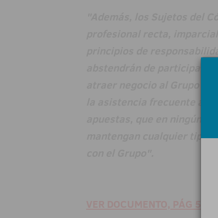
"Además, los Sujetos del C
profesional recta, imparcia
principios de responsabilid
abstendrán de participar en
atraer negocio al Grupo re
la asistencia frecuente a lo
apuestas, que en ningún ca
mantengan cualquier tipo de
con el Grupo".
VER DOCUMENTO, PÁG 5