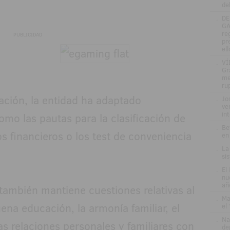
de
.
DE
GA
re
PUBLICIDAD
pr
el
.
VÍ
Gr
me
ru
ación, la entidad ha adaptado
.
Jo
ve
in
omo las pautas para la clasificación de
.
Be
os financieros o los test de conveniencia
en
.
La
si
.
El
nu
añ
también mantiene cuestiones relativas al
.
Ma
ena educación, la armonía familiar, el
el
.
Na
as relaciones personales y familiares con
de