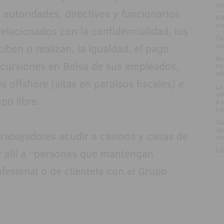
ap
 autoridades, directivos y funcionarios
.
Ex
eu
elacionados con la confidencialidad, los
.
Ca
ciben o realizan, la igualdad, el pago
su
.
De
ncursiones en Bolsa de sus empleados,
ti
AD
s offshore (sitas en paraísos fiscales) e
.
La
on
po libre.
a 
Le
.
Ca
Ap
rabajadores acudir a casinos y casas de
nu
.
LO
r allí a “personas que mantengan
ofesional o de clientela con el Grupo