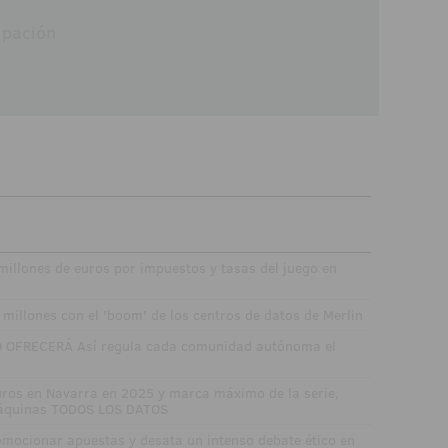
ipación
illones de euros por impuestos y tasas del juego en
millones con el 'boom' de los centros de datos de Merlin
 OFRECERÁ Así regula cada comunidad autónoma el
uros en Navarra en 2025 y marca máximo de la serie,
máquinas TODOS LOS DATOS
mocionar apuestas y desata un intenso debate ético en