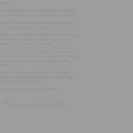
uestas
tremadura prevé recaudar 24,55 millones de
ros por impuestos y tasas del juego en 2026
stilla-La Mancha aprueba el censo fiscal de
s máquinas de juego a julio de 2026
pósitos y retiradas en tiempo real, también en
enda física: así es la solución de pago de
MIRAL Pay para el juego online
 cooperación entre un operador de apuestas
line, la DGOJ y la Guardia Civil permite detener
un presunto suplantador de identidad en
ganés
stilla y León autoriza a Mediterránea de
uestas, operadora de RETAbet, a desplegar
eve puntos de apuestas
 MÁS LEÍDO DEL FIN DE SEMANA