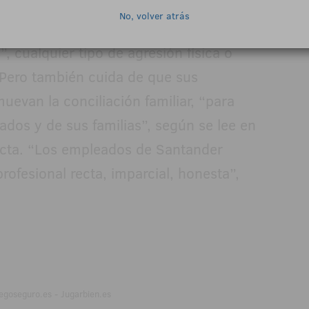
No, volver atrás
vados estándares de educación. Prohíbe,
, cualquier tipo de agresión física o
 Pero también cuida de que sus
uevan la conciliación familiar, “para
ados y de sus familias”, según se lee en
cta. “Los empleados de Santander
rofesional recta, imparcial, honesta”,
egoseguro.es - Jugarbien.es