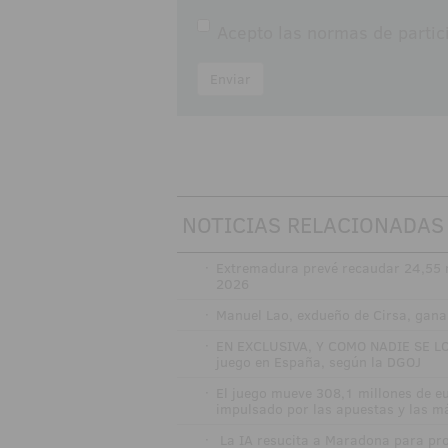
Acepto las
normas de partic
Enviar
NOTICIAS RELACIONADAS
·
Extremadura prevé recaudar 24,55 m
2026
·
Manuel Lao, exdueño de Cirsa, gana 
·
EN EXCLUSIVA, Y COMO NADIE SE LO
juego en España, según la DGOJ
·
El juego mueve 308,1 millones de e
impulsado por las apuestas y las 
·
La IA resucita a Maradona para pro